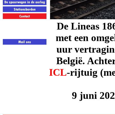
De Lineas 18
met een omgel
uur vertragin
België. Achte
ICL
-rijtuig (
9 juni 20