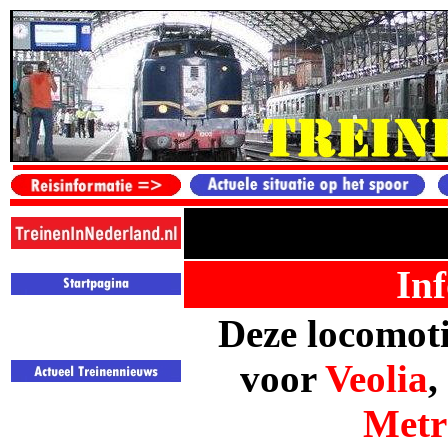
Inf
Deze locomoti
voor
Veolia
,
Metr