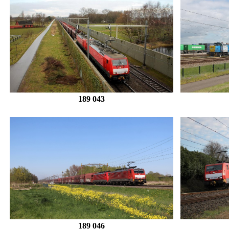
189 043
189 046