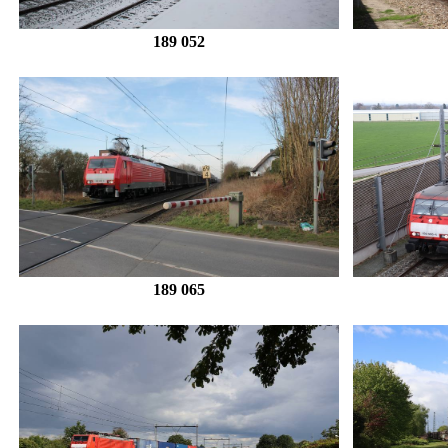
189 052
189 065