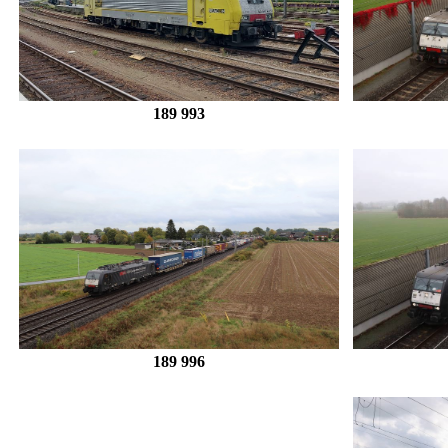
189 993
189 996