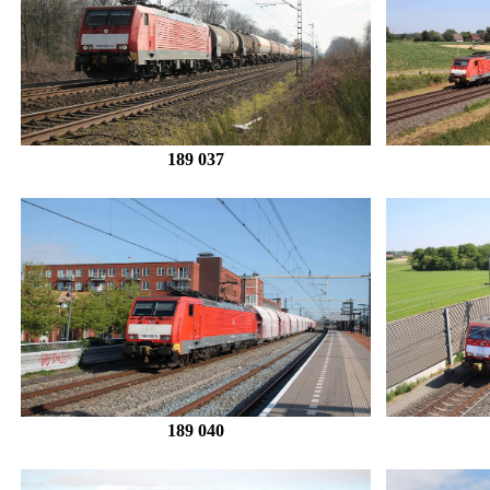
189 037
189 040