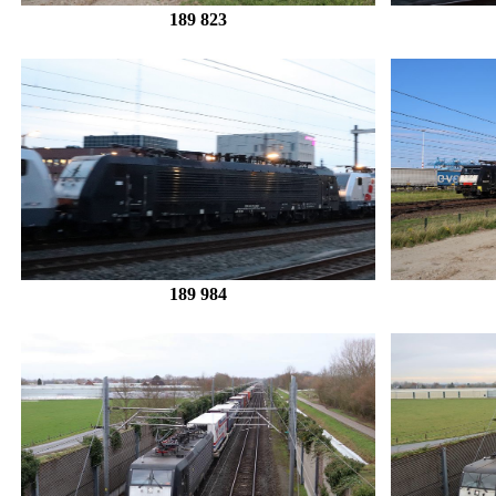
189 823
189 984