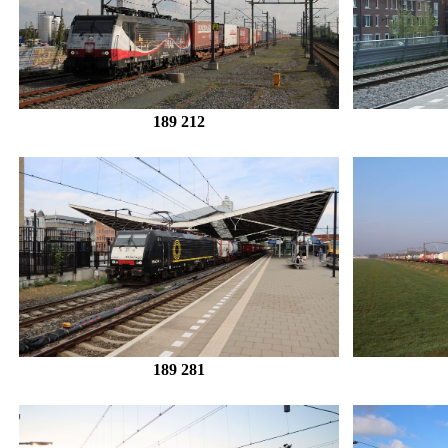
189 212
189 281