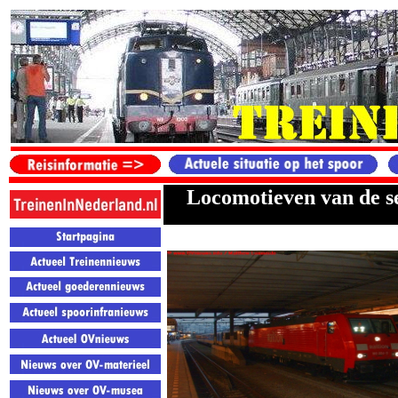
Locomotieven v
an de s