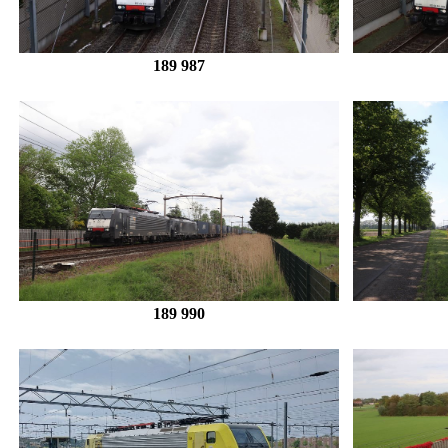
189 987
189 990