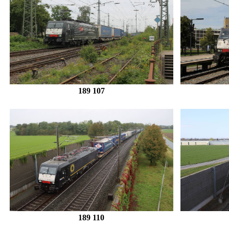
189 107
189 110