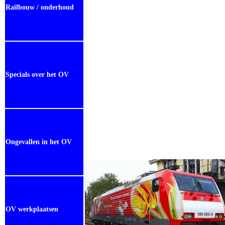
Railbouw / onderhoud
Specials over het OV
Ongevallen in het OV
OV werkplaatsen