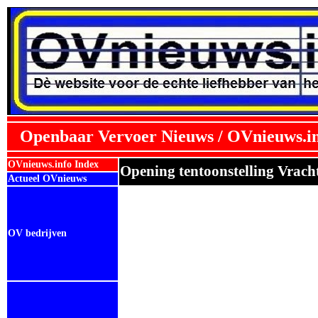
Openbaar Vervoer Nieuws / OVnieuws.i
OVnieuws.info Index
Opening tentoonstelling Vrach
Actueel OVnieuws
OV bedrijven