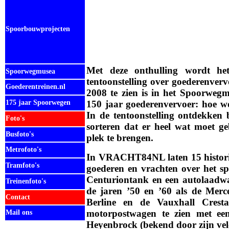
Spoorbouwprojecten
Met deze onthulling wordt h
Spoorwegmusea
tentoonstelling over goederenver
Goederentreinen.nl
2008 te zien is in het Spoorweg
175 jaar Spoorwegen
150 jaar goederenvervoer: hoe w
In de tentoonstelling ontdekken b
Foto's
sorteren dat er heel wat moet 
Busfoto's
plek te brengen.
Metrofoto's
In VRACHT84NL laten 15 histori
Tramfoto's
goederen en vrachten over het s
Centuriontank en een autolaadwag
Treinenfoto's
de jaren ’50 en ’60 als de Mer
Contact
Berline en de Vauxhall Cresta
motorpostwagen te zien met een
Mail ons
Heyenbrock (bekend door zijn vele
.