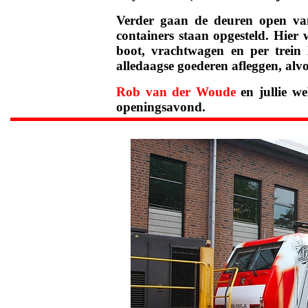
Verder gaan de deuren open van
.
containers staan opgesteld. Hie
.
boot, vrachtwagen en per trein 
.
alledaagse goederen afleggen, alvo
.
Rob van der Woude
en jullie w
.
openingsavond.