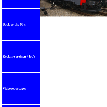
Back to the 90's
Reclame treinen / loc's
Videoreportages