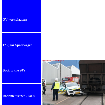
OV werkplaatsen
175 jaar Spoorwegen
Back to the 90's
Reclame treinen / loc's