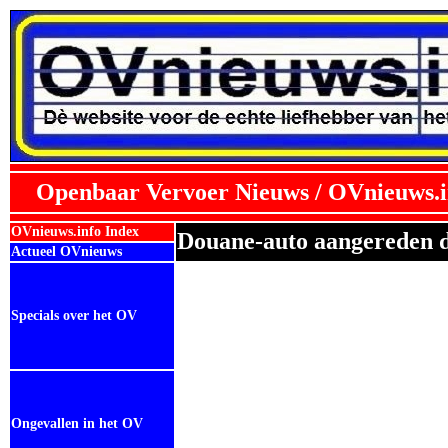
Openbaar Vervoer Nieuws / OVnieuws.i
OVnieuws.info Index
Douane-auto aangereden d
Actueel OVnieuws
Specials over het OV
Ongevallen in het OV