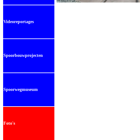
Videoreportages
Spoorbouwprojecten
Spoorwegmuseum
Foto's