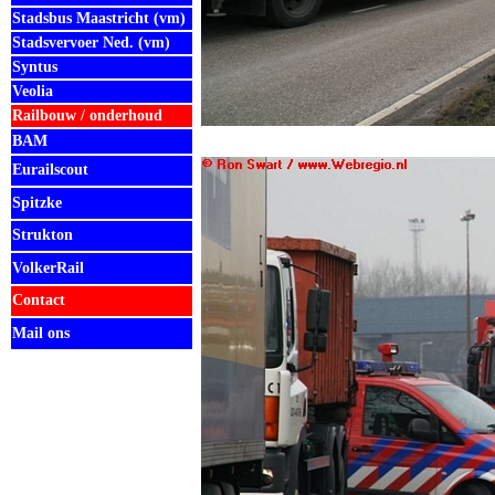
Stadsbus Maastricht (vm)
Stadsvervoer Ned. (vm)
Syntus
Veolia
Railbouw / onderhoud
BAM
Eurailscout
Spitzke
Strukton
VolkerRail
Contact
Mail ons