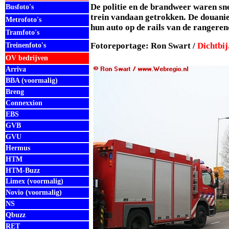
De politie en de brandweer waren sne
Busfoto's
trein vandaan getrokken. De douanie
Metrofoto's
hun auto op de rails van de rangere
Tramfoto's
Fotoreportage: Ron Swart /
Dichtbij
Treinenfoto's
OV bedrijven
Arriva
BBA (voormalig)
Breng
Connexxion
EBS
GVB
GVU
Hermus
HTM
HTM-Buzz
Limex (voormalig)
Novio (voormalig)
NS
Qbuzz
RET