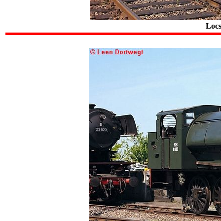
.
.
Loc
.