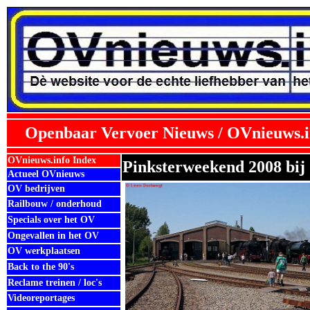
Openbaar Vervoer Nieuws / OVnieuws.i
OVnieuws.info Index
Pinksterweekend 2008 bij
Actueel OVnieuws
OV bedrijven
Railbouw / onderhoud
Specials over het OV
Ongevallen in het OV
OV werkplaatsen
Back to the 90's
Reclame treinen / loc's
Videoreportages