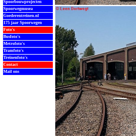
Spoorbouwprojecten
Spoorwegmusea
Goederentreinen.nl
175 jaar Spoorwegen
Foto's
Busfoto's
Metrofoto's
Tramfoto's
Treinenfoto's
Contact
Mail ons
.
.
.
.
.
.
.
.
.