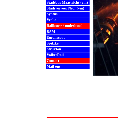
Stadsbus Maastricht (vm)
Stadsvervoer Ned. (vm)
Syntus
Veolia
Railbouw / onderhoud
BAM
Eurailscout
Spitzke
Strukton
VolkerRail
Contact
Mail ons