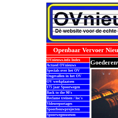
Openbaar Vervoer Nieu
OVnieuws.info Index
Goederenw
Actueel OVnieuws
Specials over het OV
Ongevallen in het OV
OV werkplaatsen
175 jaar Spoorwegen
Back to the 90's
Reclame treinen / loc's
Videoreportages
Spoorbouwprojecten
Spoorwegmuseum