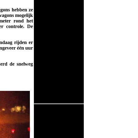
agons hebben ze
 wagons mogelijk
meter rond het
r controle. De
ndaag rijden er
ongeveer één uur
werd de snelweg