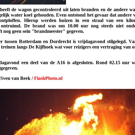
eeft de wagon gecontroleerd uit laten branden en de andere w
gelijk water koel gehouden. Even ontstond het gevaar dat andere
ntploffen. Hierop werden huizen in een straal van een kilo
n ontruimd. De brand was om 10.00 uur nog steeds niet onde
t nog geen sein "brandmeester" gegeven.
er tussen Rotterdam en Dordrecht is vrijdagavond stilgelegd. Va
 treinen langs De Kijfhoek wat voor reizigers een vertraging van 
dagavond een deel van de A16 is afgesloten. Rond 02.15 uur 
jgegeven.
 Sven van Beek /
FlashPhoto.nl