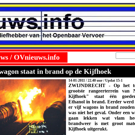
ws / OVnieuws.info
agon staat in brand op de Kijfhoek
14-01-2011
/ 22.40 uur / Updat 15-1
ZWIJNDRECHT - Op het ter
grootste rangeerterrein
van 
Kijfhoek" staat één goed
Ethanol in brand. Eerder werd
er vijf wagons in brand zouden
was niet het geval. Onder een 
gaan lekken wat vlam hee
brandweer is met groot mat
Kijfhoek uitgerukt.
.