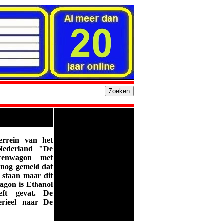
rein van het
Nederland "De
erenwagon met
 nog gemeld dat
 staan maar dit
wagon is Ethanol
ft gevat.
De
erieel naar De