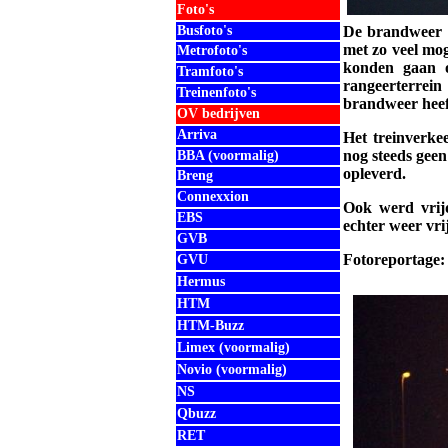
Foto's
Busfoto's
De brandweer h
met zo veel mo
Metrofoto's
konden gaan o
Tramfoto's
rangeerterrei
Treinenfoto's
brandweer heef
OV bedrijven
Arriva
Het treinverke
nog steeds geen
BBA (voormalig)
opleverd.
Breng
Connexxion
Ook werd vrij
EBS
echter weer vri
GVB
Fotoreportage:
GVU
Hermus
HTM
HTM-Buzz
Limex (voormalig)
Novio (voormalig)
NS
Qbuzz
RET