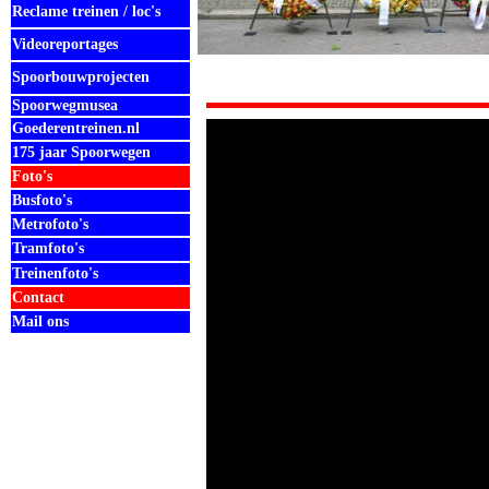
Reclame treinen / loc's
Videoreportages
Spoorbouwprojecten
Spoorwegmusea
Goederentreinen.nl
175 jaar Spoorwegen
Foto's
Busfoto's
Metrofoto's
Tramfoto's
Treinenfoto's
Contact
Mail ons
.
.
.
.
.