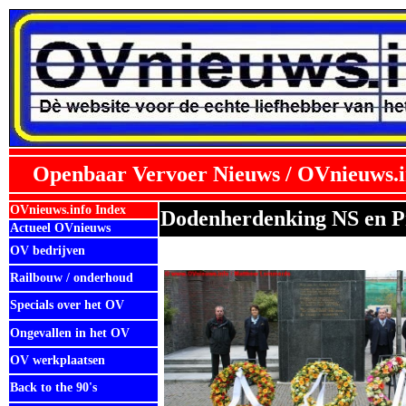
Openbaar Vervoer Nieuws / OVnieuws.i
OVnieuws.info Index
Dodenherdenking NS en P
Actueel OVnieuws
OV bedrijven
Railbouw / onderhoud
Specials over het OV
Ongevallen in het OV
OV werkplaatsen
Back to the 90's