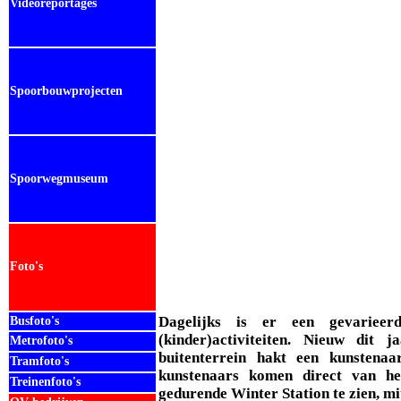
Videoreportages
Spoorbouwprojecten
Spoorwegmuseum
Foto's
Dagelijks is er een gevariee
Busfoto's
(kinder)activiteiten. Nieuw dit 
Metrofoto's
buitenterrein hakt een kunstena
Tramfoto's
kunstenaars komen direct van het
Treinenfoto's
gedurende Winter Station te zien, mits