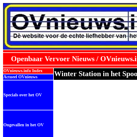
Openbaar Vervoer Nieuws / OVnieuws.i
OVnieuws.info Index
Winter Station in het S
Actueel OVnieuws
Specials over het OV
Ongevallen in het OV