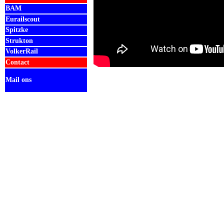
BAM
Eurailscout
Spitzke
Strukton
VolkerRail
Contact
Mail ons