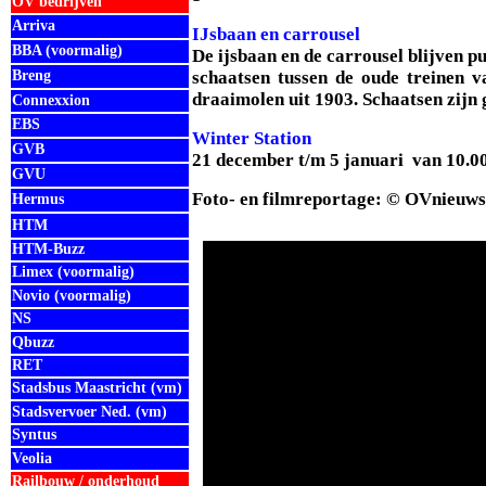
OV bedrijven
Arriva
IJsbaan en carrousel
BBA (voormalig)
De ijsbaan en de carrousel blijven p
Breng
schaatsen tussen de oude treinen v
draaimolen uit 1903. Schaatsen zijn g
Connexxion
EBS
Winter Station
GVB
21 december t/m 5 januari van 10.00 
GVU
Foto- en filmreportage: © OVnieuws
Hermus
HTM
HTM-Buzz
Limex (voormalig)
Novio (voormalig)
NS
Qbuzz
RET
Stadsbus Maastricht (vm)
Stadsvervoer Ned. (vm)
Syntus
Veolia
Railbouw / onderhoud