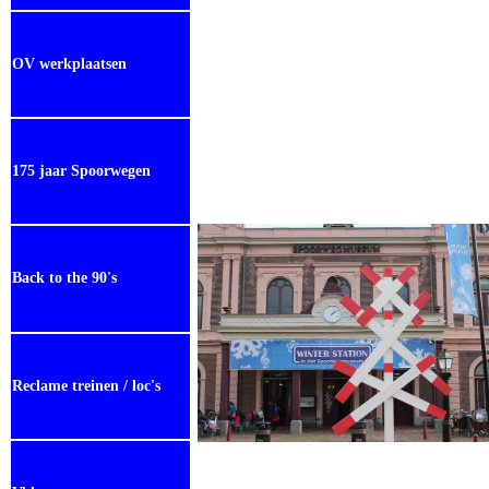
OV werkplaatsen
175 jaar Spoorwegen
Back to the 90's
Reclame treinen / loc's