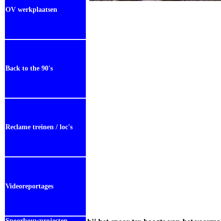
OV werkplaatsen
Back to the 90's
Reclame treinen / loc's
Videoreportages
Spoorbouwprojecten