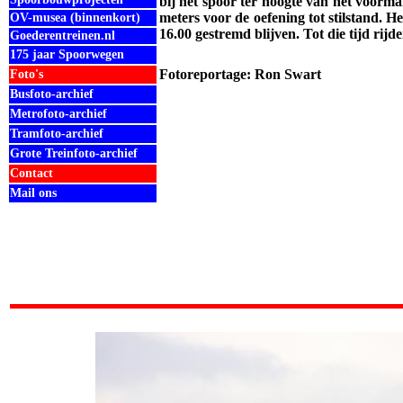
bij het spoor ter hoogte van het voorm
meters voor de oefening tot stilstand. 
OV-musea (binnenkort)
16.00 gestremd blijven. Tot die tijd rijd
Goederentreinen.nl
175 jaar Spoorwegen
Fotoreportage: Ron Swart
Foto's
Busfoto-archief
Metrofoto-archief
Tramfoto-archief
Grote Treinfoto-archief
Contact
Mail ons
.
.
.
.
.