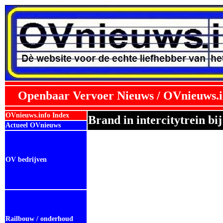
Openbaar Vervoer Nieuws / OVnieuws.i
OVnieuws.info Index
Brand in intercitytrein bi
Actueel OVnieuws
OV bedrijven
Railbouw / onderhoud