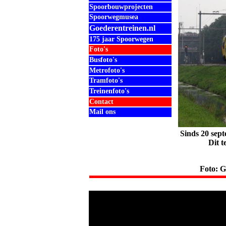
Spoorbouwprojecten
Spoorwegmusea
Goederentreinen.nl
175 jaar Spoorwegen
Foto's
Busfoto's
Metrofoto's
Tramfoto's
Treinenfoto's
Contact
Mail ons
.
Sinds 20 sept
.
Dit t
.
.
.
Foto: G