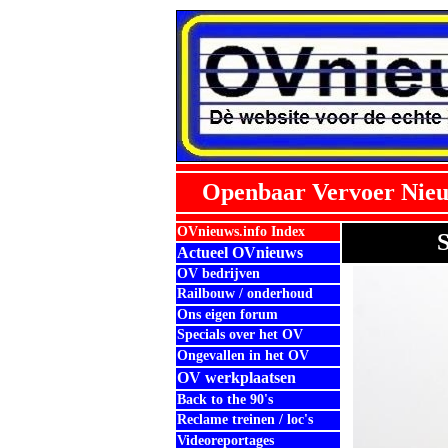
Openbaar Vervoer Nieu
OVnieuws.info Index
S
Actueel OVnieuws
OV bedrijven
Railbouw / onderhoud
Ons eigen forum
Specials over het OV
Ongevallen in het OV
OV werkplaatsen
Back to the 90's
Reclame treinen / loc's
Videoreportages