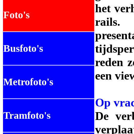
het ver
Foto's
rails
prese
tijdspe
Busfoto's
reden z
een vie
Metrofoto's
Op vra
De ver
Tramfoto's
verpla