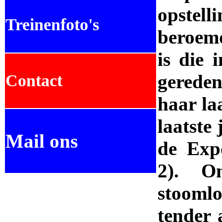
opstel
Treinenfoto's
beroemd
is die 
gereden
Contact
haar la
laatste
Mail ons
de Exp
2). O
stoomlo
.
tender 