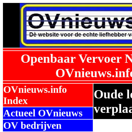
Openbaar Vervoer N
OVnieuws.inf
OVnieuws.info
Oude l
Index
verpla
Actueel OVnieuws
OV bedrijven