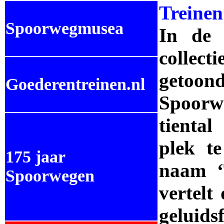
Treinen
Spoorwegmusea
In de 
collect
getoond
Goederentreinen.nl
Spoorwe
tiental
plek te
175 jaar
naam ‘T
Spoorwegen
vertelt
geluids