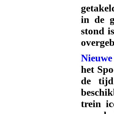
getakel
in de 
.
stond i
overgeb
Nieuwe 
.
het Spo
de tij
beschik
.
trein i