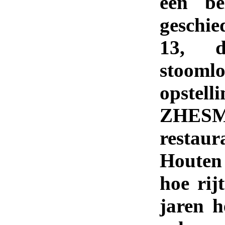
een be
geschie
13, d
stooml
opstell
ZHESM,
restaur
Houten 
hoe rij
jaren h