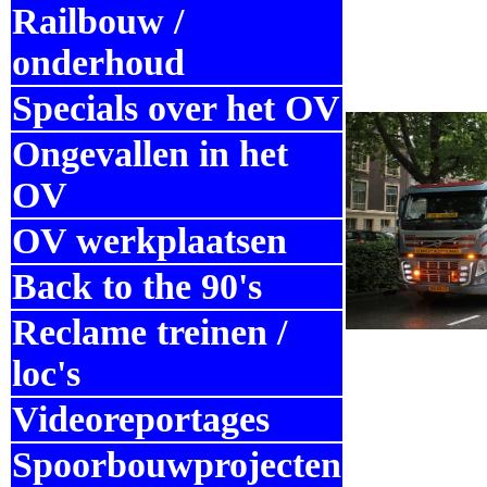
Railbouw /
onderhoud
Specials over het OV
Ongevallen in het
OV
OV werkplaatsen
Back to the 90's
Reclame treinen /
loc's
Videoreportages
Spoorbouwprojecten