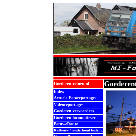
Goederent
Goederentreinen.nl
Index
Actuele Fotoreportages
Videoreportages
Goederen vervoerders
Goederen locomotieven
BetuweRoute
Railbouw / -onderhoud bedrijv.