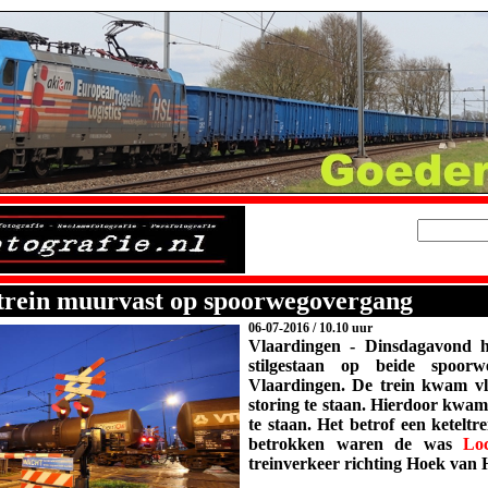
rein muurvast op spoorwegovergang
06-07-2016
/ 10.10 uur
Vlaardingen
- Dinsdagavond he
stilgestaan op beide spoo
Vlaardingen. De trein kwam vl
storing te staan. Hierdoor kwa
te staan. Het betrof een ketelt
betrokken waren de was
Lo
treinverkeer richting Hoek van 