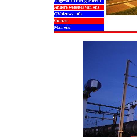
Ongevallen met goederen
Andere websites van ons
OVnieuws.info
Contact
Mail ons