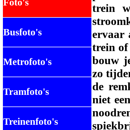
Foto's
trein 
stroomk
Busfoto's
ervaar 
trein o
bouw je
Metrofoto's
zo tijde
de remk
Tramfoto's
niet ee
noodrem
Treinenfoto's
spiekbri