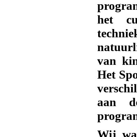
program
.
het c
techni
.
natuurl
van ki
Het Spo
verschi
aan de
progra
Wij wa