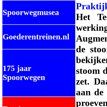
Praktij
Spoorwegmusea
Het Te
werki
Goederentreinen.nl
Augmen
de sto
bekijk
175 jaar
stoom d
Spoorwegen
zet. Da
aan de 
proeven