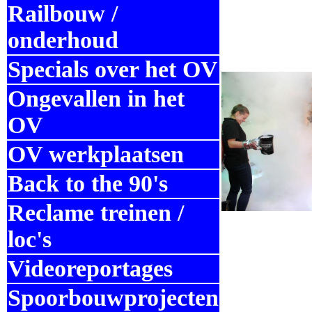
Railbouw /
onderhoud
Specials over het OV
Ongevallen in het
OV
OV werkplaatsen
Back to the 90's
Reclame treinen /
loc's
Videoreportages
Spoorbouwprojecten