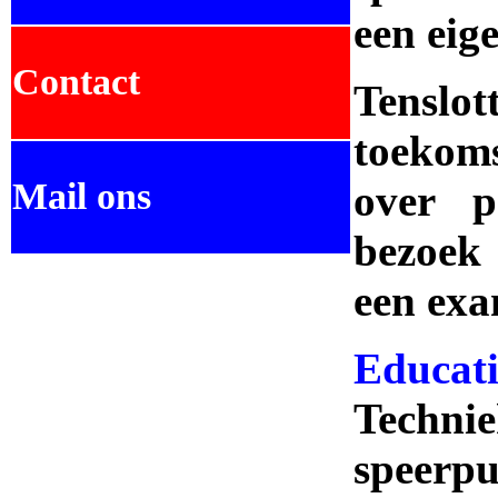
een eig
Contact
Tenslot
toekoms
Mail ons
over p
bezoek 
een exa
.
Educat
Techn
.
speerpu