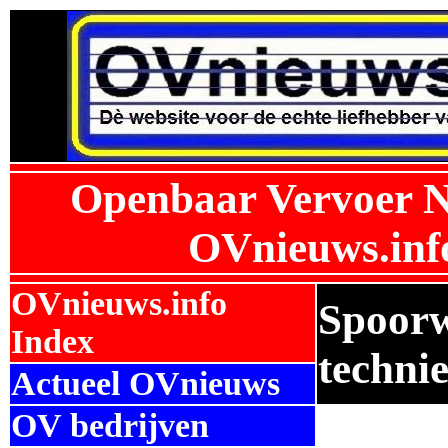
Openbaar Vervoer N
OVnieuws.inf
OVnieuws.info
Spoorw
Index
techni
Actueel OVnieuws
OV bedrijven