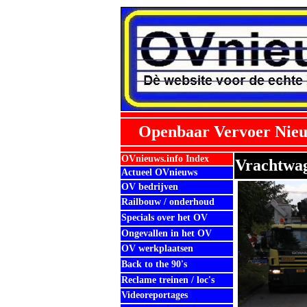
Openbaar Vervoer Nieu
OVnieuws.info Index
Vrachtwag
Actueel OVnieuws
OV bedrijven
Railbouw / onderhoud
Specials over het OV
Ongevallen in het OV
OV werkplaatsen
Back to the 90's
Reclame treinen / loc's
Videoreportages