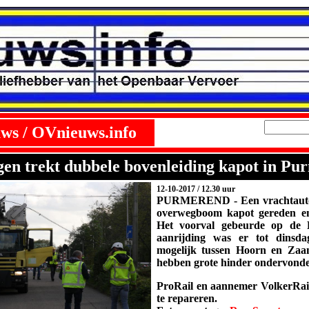
ws / OVnieuws.info
en trekt dubbele bovenleiding kapot in Pu
12-10-2017
/ 12.30 uur
PURMEREND - Een vrachtauto 
overwegboom kapot gereden en
Het voorval gebeurde op de
aanrijding was er tot dinsda
mogelijk tussen Hoorn en Zaan
hebben grote hinder ondervonden
ProRail en aannemer VolkerRail
te repareren.