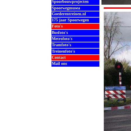
Spoorbouwprojecten
Spoorwegmusea
Goederentreinen.nl
175 jaar Spoorwegen
Foto's
Busfoto's
Metrofoto's
Tramfoto's
Treinenfoto's
Contact
Mail ons
.
.
.