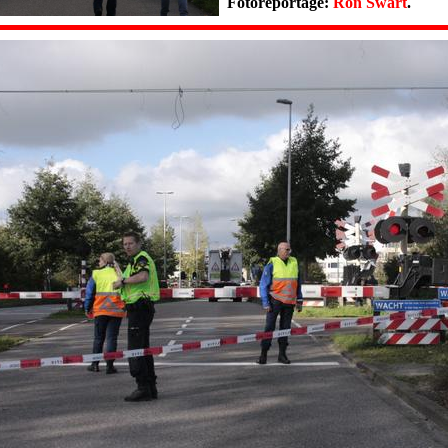
Fotoreportage:
Ron Swart
.