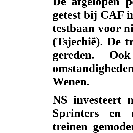
De afgelopen p
getest bij CAF i
testbaan voor n
(Tsjechië). De t
gereden. Ook
omstandigheden
Wenen.
NS investeert 
Sprinters en 
treinen gemoder