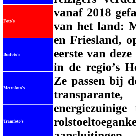
vanaf 2018 gefa
Foto's
van het land: 
en Friesland, o
eerste van deze
Busfoto's
in de regio’s 
Ze passen bij d
Metrofoto's
transparante
energiezuinige
rolstoeltoegank
Tramfoto's
aansluitingen