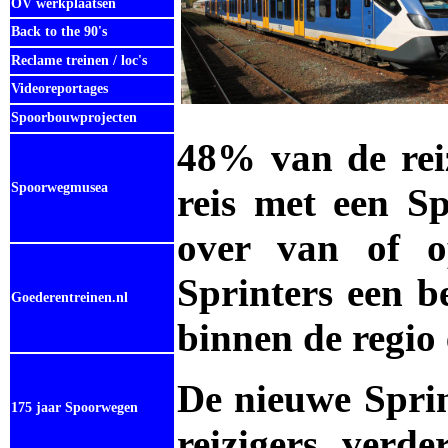
OV werkplaatsen
Back to the 90's
Reclame treinen / loc's
Videoreportages
Spoorbouwprojecten
48% van de reiz
Spoorwegmusea
reis met een Sp
over van of o
Sprinters een b
Goederentreinen.nl
binnen de regio 
De nieuwe Sprin
175 jaar Spoorwegen
reizigers verd