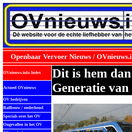
Openbaar Vervoer Nieuws / OVnieuws.i
Dit is hem dan
OVnieuws.info Index
Generatie van
Actueel OVnieuws
OV bedrijven
Railbouw / onderhoud
Specials over het OV
Ongevallen in het OV