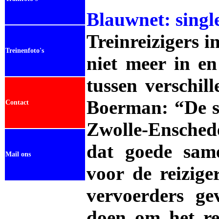
Blauwnet: singl
Treinreizigers 
Treinenfoto's
niet meer in en
tussen verschil
Boerman: “De st
Contact
Zwolle-Ensche
dat goede same
Mail ons
voor de reizige
vervoerders ge
.
doen om het re