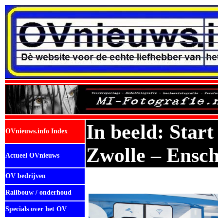
In beeld: Star
OVnieuws.info Index
Zwolle – Ensc
Actueel OVnieuws
OV bedrijven
Railbouw / onderhoud
Specials over het OV