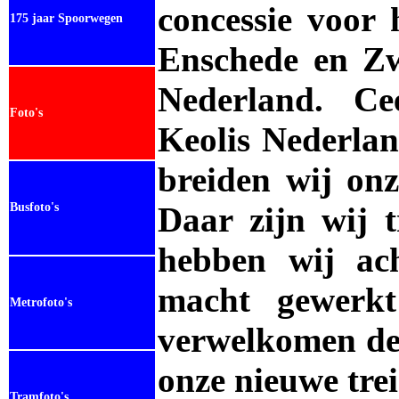
concessie voor 
175 jaar Spoorwegen
Enschede en Zw
Nederland. Ce
Foto's
Keolis Nederlan
breiden wij onze
Busfoto's
Daar zijn wij 
hebben wij ac
macht gewerkt
Metrofoto's
verwelkomen de 
onze nieuwe tre
Tramfoto's