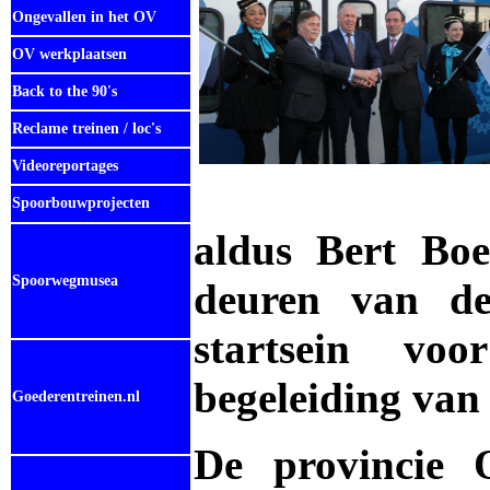
Ongevallen in het OV
OV werkplaatsen
Back to the 90's
Reclame treinen / loc's
Videoreportages
Spoorbouwprojecten
aldus Bert Bo
Spoorwegmusea
deuren van de
startsein vo
begeleiding van 
Goederentreinen.nl
De provincie 