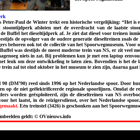
.
erk
 Peter-Paul de Winter trekt een historische vergelijking: “Het is e
 stoomtijdperk afsloten met de overdracht van de laatste sto
de Buffel het dieseltijdperk af. Je ziet dat diesel voor treinen in
estijds de opvolger van de oudere generatie dieseltreinen zoals 
rs behoren ook tot de collectie van het Spoorwegmuseum. Voor ons
e Buffel was destijds de meest moderne trein van NS, er zit veel 
nagenoeg niets in zat. Bij problemen kun je met een laptop eenvou
et leuk om deze ontwikkeling te laten zien. Bovendien is het de la
trein zal tot eind oktober in het museum te zien zijn, daarna gaat 
l 90 (DM’90) reed sinds 1996 op het Nederlandse spoor. Door hun 
den op de niet geëlektrificeerde regionale spoorlijnen. Omdat de r
ders worden geëxploiteerd, zijn de dieseltreinen van NS overb
oor het laatst, in de reizigersdienst, over het Nederlandse spoor
 gemaakt.
Eén treinstel (3426) is geschonken aan het Spoorwegmu
ilmbeelden geldt: © OVnieuws.info