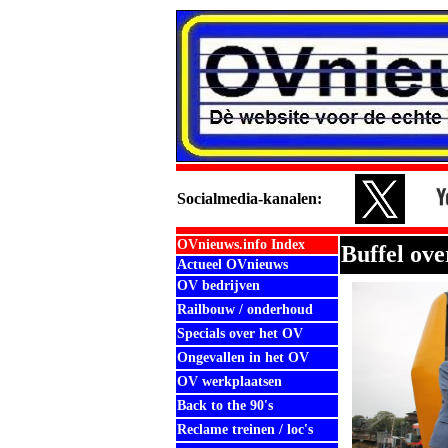
Social
media-kanalen:
OVnieuws.info Index
Buffel ov
Actueel OVnieuws
OV bedrijven
Railbouw / onderhoud
Specials over het OV
Ongevallen in het OV
OV werkplaatsen
Back to the 90's
Reclame treinen / loc's