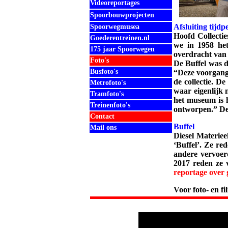
Videoreportages
Spoorbouwprojecten
Afsluiting tijdp
Spoorwegmusea
Hoofd Collecties
Goederentreinen.nl
we in 1958 het
175 jaar Spoorwegen
overdracht van 
Foto's
De Buffel was d
Busfoto's
“Deze voorgange
de collectie. D
Metrofoto's
waar eigenlijk 
Tramfoto's
het museum is h
Treinenfoto's
ontworpen.” De 
Contact
Buffel
Mail ons
Diesel Materiee
.
‘Buffel’. Ze re
.
andere vervoer
2017 reden ze v
.
reportage over
.
.
Voor foto- en f