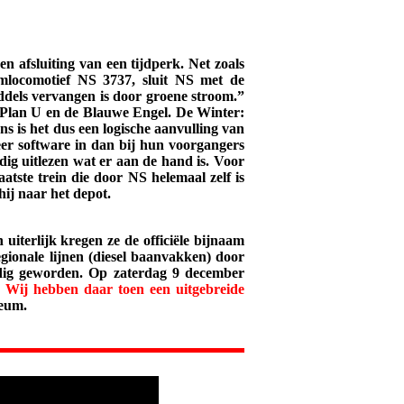
en afsluiting van een tijdperk. Net zoals
omlocomotief NS 3737, sluit NS met de
middels vervangen is door groene stroom.”
de Plan U en de Blauwe Engel. De Winter:
 is het dus een logische aanvulling van
meer software in dan bij hun voorgangers
dig uitlezen wat er aan de hand is. Voor
atste trein die door NS helemaal zelf is
hij naar het depot.
uiterlijk kregen ze de officiële bijnaam
egionale lijnen (diesel baanvakken) door
odig geworden. Op zaterdag 9 december
.
Wij hebben daar toen een uitgebreide
seum.