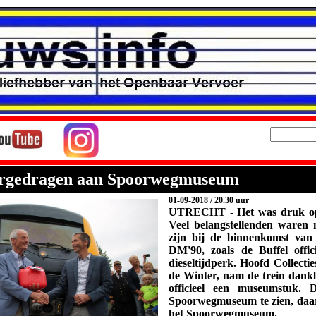
ergedragen aan Spoorwegmuseum
01-09-2018
/ 20.30 uur
UTRECHT -
Het was druk o
Veel belangstellenden waren
zijn bij de binnenkomst van
DM'90, zoals de Buffel offi
dieseltijdperk. Hoofd Collect
de Winter, nam de trein dankb
officieel een museumstuk. 
Spoorwegmuseum te zien, daar
het Spoorwegmuseum.