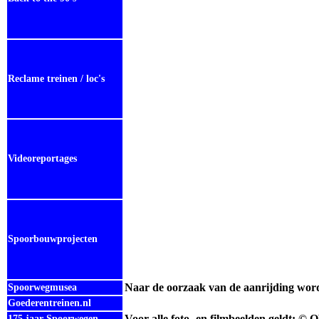
Reclame treinen / loc's
Videoreportages
Spoorbouwprojecten
Naar de oorzaak van de aanrijding wor
Spoorwegmusea
Goederentreinen.nl
Voor alle foto- en filmbeelden geldt: © 
175 jaar Spoorwegen