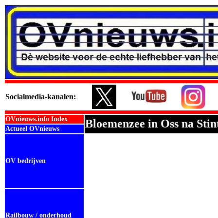
Social
media-kanalen:
OVnieuws.info Index
Bloemenzee in Oss na Sti
Actueel OVnieuws
OV bedrijven
Railbouw / onderhoud