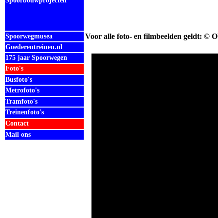
Spoorbouwprojecten
Voor alle foto- en filmbeelden geldt: © 
Spoorwegmusea
Goederentreinen.nl
175 jaar Spoorwegen
Foto's
Busfoto's
Metrofoto's
Tramfoto's
Treinenfoto's
Contact
Mail ons
.
.
.