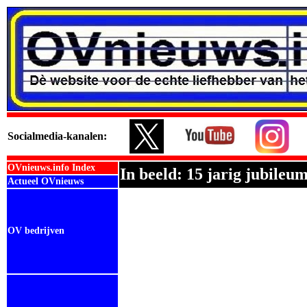
Social
media-kanalen:
OVnieuws.info Index
In beeld: 15 jarig jubileu
Actueel OVnieuws
OV bedrijven