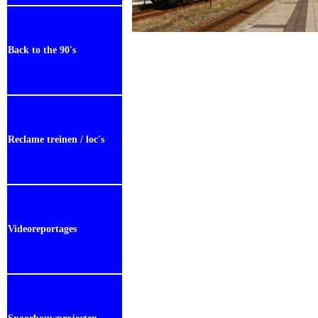
Back to the 90's
Reclame treinen / loc's
Videoreportages