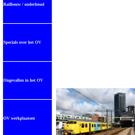
Railbouw / onderhoud
Specials over het OV
Ongevallen in het OV
OV werkplaatsen