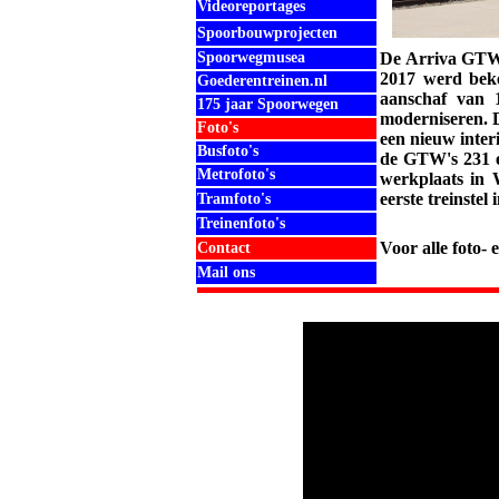
Videoreportages
Spoorbouwprojecten
Spoorwegmusea
De Arriva GTW's
2017 werd beke
Goederentreinen.nl
aanschaf van 
175 jaar Spoorwegen
moderniseren. D
Foto's
een nieuw inter
Busfoto's
de GTW's 231 en 
Metrofoto's
werkplaats in 
eerste treinstel
Tramfoto's
Treinenfoto's
Voor alle foto-
Contact
Mail ons