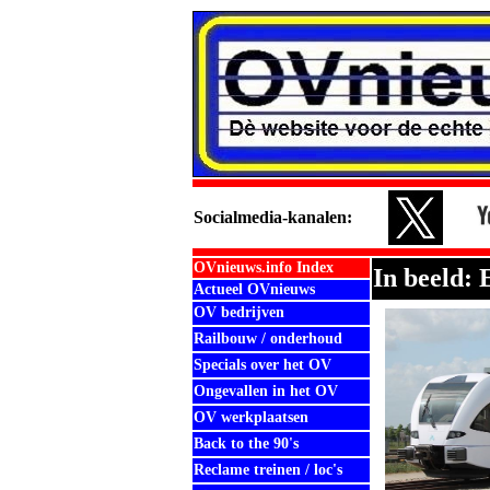
Social
media-kanalen:
OVnieuws.info Index
In beeld:
Actueel OVnieuws
OV bedrijven
Railbouw / onderhoud
Specials over het OV
Ongevallen in het OV
OV werkplaatsen
Back to the 90's
Reclame treinen / loc's