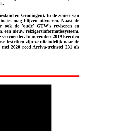
k.
riesland en Groningen). In de zomer van
incies mag blijven uitvoeren. Naast de
er ook de 'oude' GTW's reviseren en
en, een nieuw reizigersinformatiesysteem,
 de vervoerder. In november 2019 keerden
e testritten zijn ze uiteindelijk naar de
mei 2020 reed Arriva-treinstel 231 als