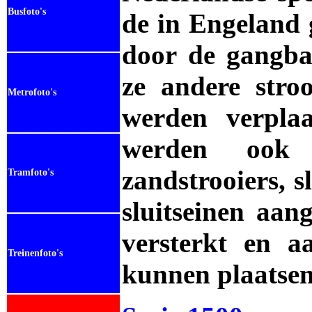
Busfoto's
de in Engeland
door de gangba
ze andere stro
Metrofoto's
werden verplaa
werden ook e
zandstrooiers, s
Tramfoto's
sluitseinen aan
versterkt en 
Treinenfoto's
kunnen plaatsen