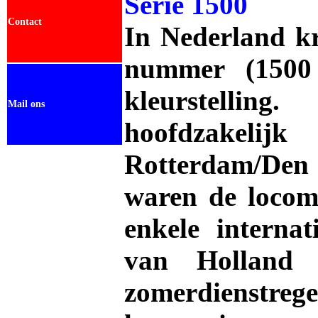
Serie 1500
Contact
In Nederland k
nummer (1500 
kleurstellin
Mail ons
hoofdzakeli
Rotterdam/De
waren de locom
enkele interna
van Holland
zomerdienstreg