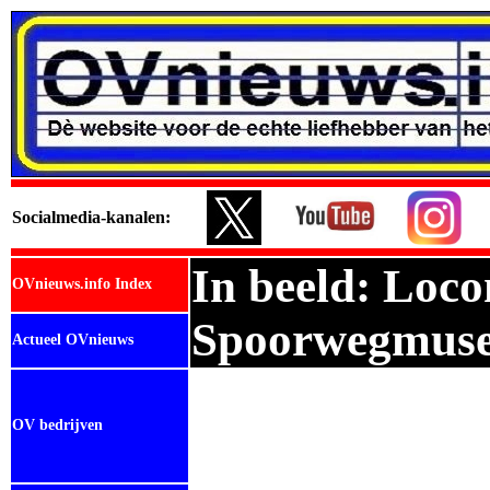
Social
media-kanalen:
In beeld: Loco
OVnieuws.info Index
Spoorwegmuse
Actueel OVnieuws
OV bedrijven