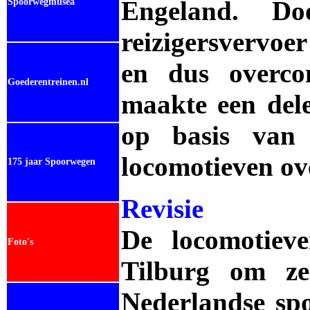
Engeland.
Door
Spoorwegmusea
reizigersvervoe
en dus overco
Goederentreinen.nl
maakte een dele
op basis van 
locomotieven ov
175 jaar Spoorwegen
Revisie
De locomotieve
Foto's
Tilburg om ze
Nederlandse sp