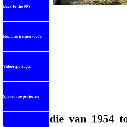
Back to the 90's
Reclame treinen / loc's
Videoreportages
Spoorbouwprojecten
die van 1954 t