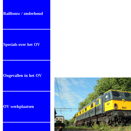
Railbouw / onderhoud
Specials over het OV
Ongevallen in het OV
OV werkplaatsen