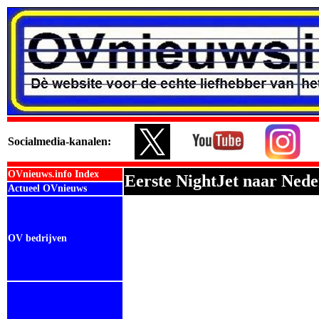
Social
media-kanalen:
OVnieuws.info Index
Eerste NightJet naar Nede
Actueel OVnieuws
OV bedrijven