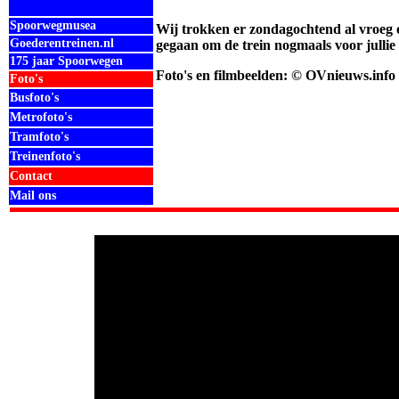
Spoorwegmusea
Wij trokken er zondagochtend al vroeg op
Goederentreinen.nl
gegaan om de trein nogmaals voor jullie 
175 jaar Spoorwegen
Foto's en filmbeelden: © OVnieuws.info
Foto's
Busfoto's
Metrofoto's
Tramfoto's
Treinenfoto's
Contact
Mail ons