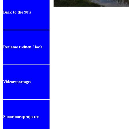
Back to the 90's
Reclame treinen / loc's
Videoreportages
Spoorbouwprojecten