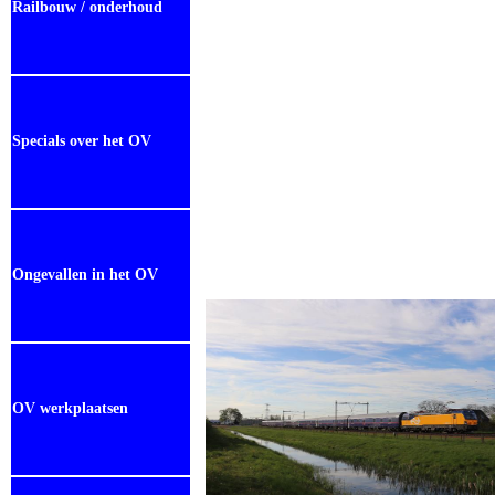
Railbouw / onderhoud
Specials over het OV
Ongevallen in het OV
OV werkplaatsen