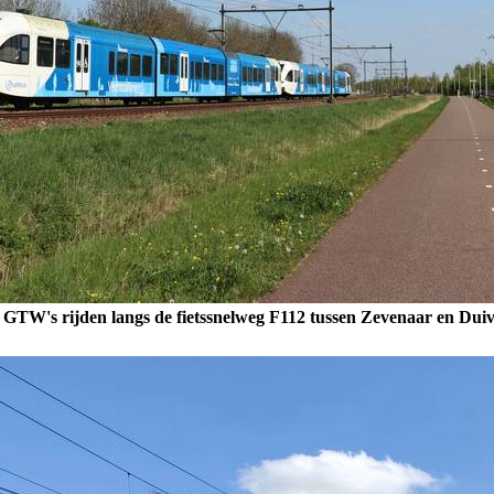
 GTW's rijden langs de fietssnelweg F112 tussen Zevenaar en Duiv