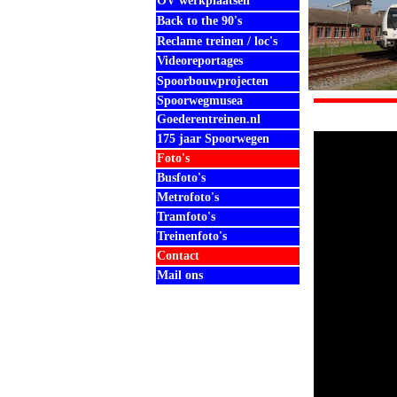
OV werkplaatsen
Back to the 90's
Reclame treinen / loc's
Videoreportages
Spoorbouwprojecten
Spoorwegmusea
Goederentreinen.nl
175 jaar Spoorwegen
Foto's
Busfoto's
Metrofoto's
Tramfoto's
Treinenfoto's
Contact
Mail ons