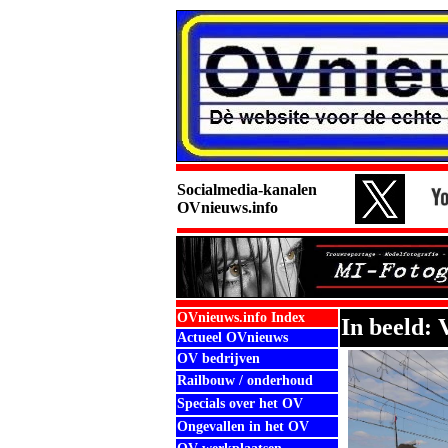
Socialmedia-kanalen
OVnieuws.info
OVnieuws.info Index
In beeld:
Actueel OVnieuws
OV bedrijven
Railbouw / onderhoud
Specials over het OV
Ongevallen in het OV