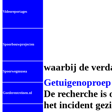
Videoreportages
Spoorbouwprojecten
waarbij de verd
Spoorwegmusea
Getuigenoproep
De recherche is 
Goederentreinen.nl
het incident gez