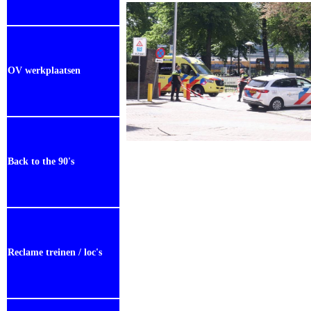
OV werkplaatsen
Back to the 90's
Reclame treinen / loc's