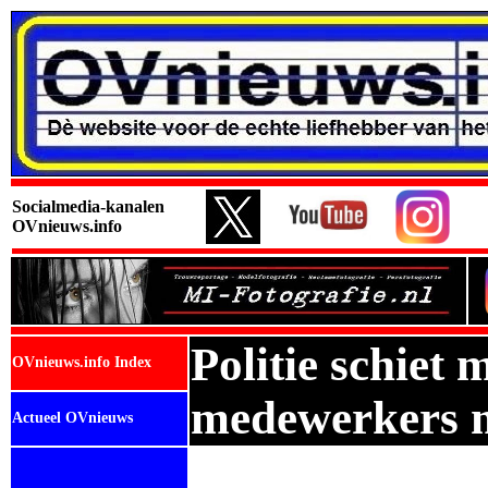
Socialmedia-kanalen
OVnieuws.info
Politie schiet
OVnieuws.info Index
medewerkers 
Actueel OVnieuws