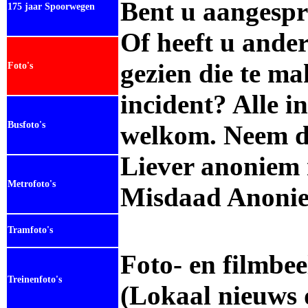
Bent u aangespr
175 jaar Spoorwegen
Of heeft u ande
gezien die te m
Foto's
incident? Alle in
Busfoto's
welkom. Neem d
Liever anoniem
Metrofoto's
Misdaad Anonie
Tramfoto's
Foto- en filmbe
Treinenfoto's
(Lokaal nieuws d