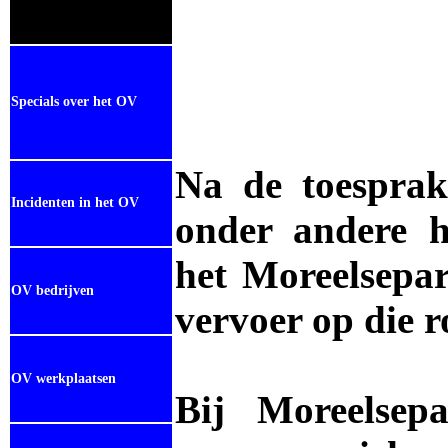
Specials over het OV
Na de toesprak
Incidenten in het OV
onder andere h
het Moreelsepa
OV bedrijven
vervoer op die ro
OV werkplaatsen
Bij Moreelsep