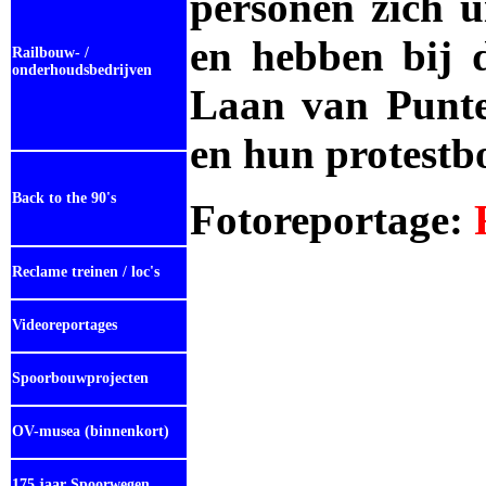
personen zich ui
en hebben bij 
Railbouw- /
onderhoudsbedrijven
Laan van Punte
en hun protestb
Back to the 90's
Fotoreportage:
Reclame treinen / loc's
Videoreportages
Spoorbouwprojecten
OV-musea (binnenkort)
175 jaar Spoorwegen