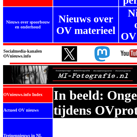
per
N
Nieuws over
Nieuws over spoorbouw
en onderhoud
OV materieel
OV
Socialmedia-kanalen
OVnieuws.info
In beeld:
Onge
OVnieuws.info Index
tijdens OVprot
Actueel OV nieuws
Treinennieuws in NL