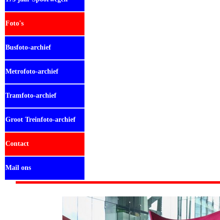
Foto's
Busfoto-archief
Metrofoto-archief
Tramfoto-archief
Groot Treinfoto-archief
Contact
Mail ons