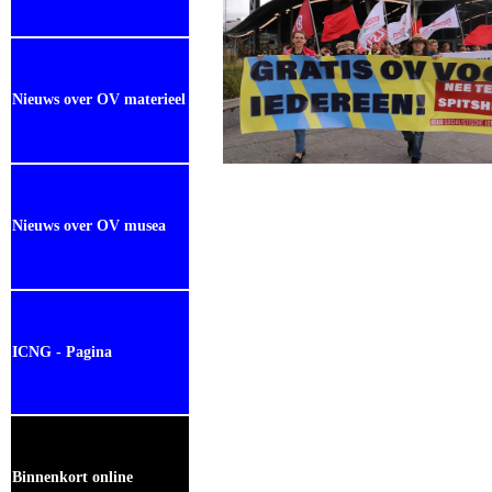
Nieuws over OV materieel
Nieuws over OV musea
ICNG - Pagina
Binnenkort online