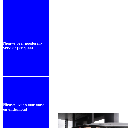
Nieuws over goederen-
vervoer per spoor
Nieuws over spoorbouw
en onderhoud