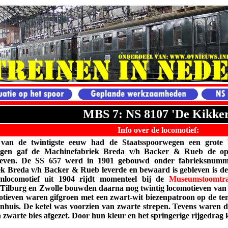
MBS 7: NS 8107 'De Kikker
Info over de locomotief:
 van de twintigste eeuw had de Staatsspoorwegen een grote 
egen gaf de Machinefabriek Breda v/h Backer & Rueb de op
ieven. De SS 657 werd in 1901 gebouwd onder fabrieksnumme
k Breda v/h Backer & Rueb leverde en bewaard is gebleven is de
amlocomotief uit 1904 rijdt momenteel bij de
Museumstoomtr
Tilburg en Zwolle bouwden daarna nog twintig locomotieven van 
otieven waren gifgroen met een zwart-wit biezenpatroon op de ten
enhuis. De ketel was voorzien van zwarte strepen. Tevens waren 
 zwarte bies afgezet. Door hun kleur en het springerige rijgedrag k