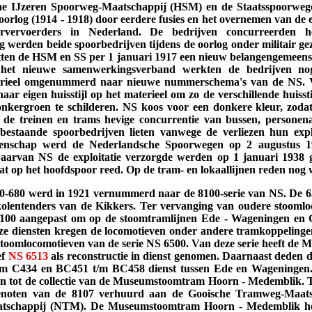
e IJzeren Spoorweg-Maatschappij (HSM) en de Staatsspoorwege
orlog (1914 - 1918) door eerdere fusies en het overnemen van de 
oorvervoerders in Nederland. De bedrijven concurreerden
g werden beide spoorbedrijven tijdens de oorlog onder militair g
htten de HSM en SS per 1 januari 1917 een nieuw belangengemeen
het nieuwe samenwerkingsverband werkten de bedrijven no
rieel omgenummerd naar nieuwe nummerschema's van de NS. Va
aar eigen huisstijl op het materieel om zo de verschillende huis
donkergroen te schilderen. NS koos voor een donkere kleur, zod
 de treinen en trams hevige concurrentie van bussen, personena
 bestaande spoorbedrijven lieten vanwege de verliezen hun ex
nschap werd de Nederlandsche Spoorwegen op 2 augustus 1937 
aarvan NS de exploitatie verzorgde werden op 1 januari 1938 g
at op het hoofdspoor reed. Op de tram- en lokaallijnen reden nog 
50-680 werd in 1921 vernummerd naar de 8100-serie van NS. De 
kolentenders van de Kikkers. Ter vervanging van oudere stooml
8100 aangepast om op de stoomtramlijnen Ede - Wageningen en
ze diensten kregen de locomotieven onder andere tramkoppelinge
stoomlocomotieven van de serie NS 6500. Van deze serie heeft d
ef
NS 6513
als reconstructie in dienst genomen. Daarnaast deden de
m C434 en BC451 t/m BC458 dienst tussen Ede en Wageningen. 
n tot de collectie van de Museumstoomtram Hoorn - Medemblik. 
genoten van de 8107 verhuurd aan de Gooische Tramweg-Maat
schappij (NTM). De Museumstoomtram Hoorn - Medemblik heeft