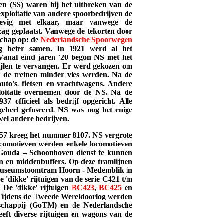
n (SS) waren bij het uitbreken van de
exploitatie van andere spoorbedrijven de
 hevig met elkaar, maar vanwege de
ezag geplaatst. Vanwege de tekorten door
schap op: de
Nederlandsche
Spoorwegen
g beter samen. In 1921 werd al het
naf eind jaren '20 begon NS met het
stijlen te vervangen. Er werd gekozen om
at de treinen minder vies werden.
Na de
uto's, fietsen en vrachtwagens. Andere
ploitatie overnemen door de NS. Na de
officieel als bedrijf opgericht. Alle
eheel gefuseerd. NS was nog het enige
wel andere bedrijven.
657 kreeg het nummer 8107. NS vergrote
ocomotieven werden enkele locomotieven
 Gouda – Schoonhoven dienst te kunnen
n en middenbuffers. Op deze tramlijnen
e Museumstoomtram Hoorn - Medemblik in
 'dikke' rijtuigen van de serie C421 t/m
De 'dikke' rijtuigen
BC423
,
BC425
en
Tijdens de Tweede Wereldoorlog werden
schappij (GoTM) en de Nederlandsche
 diverse rijtuigen en wagons van de