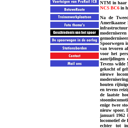
NTM in haar c
NCS BC6
in h
Na de Tweede
Amerikaanse M
infrastructuu
moderniseren 
gemodernisee
Spoorwegen in
van tevoren a
voor het pers
aanrijdingen 
Tevens wilde 
gekocht of ge
nieuwe locom
moderniserin
houten rijtuig
en tevens rei
de laatste ho
stoomlocomot
enige twee st
nieuw spoor. 
januari 1962 
locomotief de
echter tot i