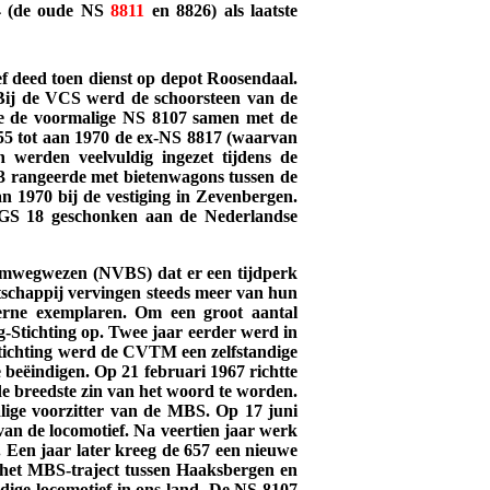
14 (de oude NS
8811
en 8826) als laatste
f deed toen dienst op depot Roosendaal.
Bij de VCS werd de schoorsteen van de
de de voormalige NS 8107 samen met de
55 tot aan 1970 de ex-NS 8817 (waarvan
 werden veelvuldig ingezet tijdens de
3 rangeerde met bietenwagons tussen de
n 1970 bij de vestiging in Zevenbergen.
 GS 18 geschonken aan de Nederlandse
ramwegwezen (NVBS) dat er een tijdperk
chappij vervingen steeds meer van hun
erne exemplaren. Om een groot aantal
-Stichting op.
Twee jaar eerder werd in
ichting werd de CVTM een zelfstandige
beëindigen. Op 21 februari 1967 richtte
 breedste zin van het woord te worden.
ige voorzitter van de MBS. Op 17 juni
an de locomotief. Na veertien jaar werk
57. Een jaar later kreeg de 657 een nieuwe
p het MBS-traject tussen Haaksbergen en
dige locomotief in ons land. De NS 8107