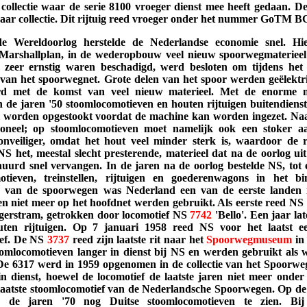
ollectie waar de serie 8100 vroeger dienst mee heeft gedaan. D
aar collectie. Dit rijtuig reed vroeger onder het nummer GoTM B
 Wereldoorlog herstelde de Nederlandse economie snel. Hi
arshallplan, in de wederopbouw veel nieuw spoorwegmaterieel 
r zeer ernstig waren beschadigd, werd besloten om tijdens het
van het spoorwegnet. Grote delen van het spoor werden geëlektri
rd met de komst van veel nieuw materieel. Met de enorme m
 de jaren '50 stoomlocomotieven en houten rijtuigen buitendienst
l worden opgestookt voordat de machine kan worden ingezet. Naas
oneel; op stoomlocomotieven moet namelijk ook een stoker aan
onveiliger, omdat het hout veel minder sterk is, waardoor de ri
NS het, meestal slecht presterende, materieel dat na de oorlog u
huurd snel vervangen. In de jaren na de oorlog bestelde NS, tot 
otieven, treinstellen, rijtuigen en goederenwagons in het 
g van de spoorwegen was Nederland een van de eerste landen
en niet meer op het hoofdnet werden gebruikt. Als eerste reed NS
zigerstram, getrokken door locomotief NS
7742
'Bello'. Een jaar l
uten rijtuigen. Op 7 januari 1958 reed NS voor het laatst ee
ief. De NS
3737
reed zijn laatste rit naar het
Spoorwegmuseum
in
oomlocomotieven langer in dienst bij NS en werden gebruikt als 
De 6317 werd in 1959 opgenomen in de collectie van het Spoorweg
in dienst, hoewel de locomotief de laatste jaren niet meer ond
 laatste stoomlocomotief van de Nederlandsche Spoorwegen. Op 
n de jaren '70 nog Duitse stoomlocomotieven te zien. Bij