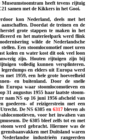
e Museumstoomtram heeft tevens rijtuig
C21 samen met de Kikkers in het Gooi.
erdoor kon Nederland, deels met het
aanschaffen. Doordat de treinen en de
 herstel grote stappen te maken in het
ficeerd en het materieelpark werd flink
odernisering wilde de Nederlandsche
 stellen. Een stoomlocomotief moet uren
t kolen en water kost dit ook veel loon
wezig zijn. Houten rijtuigen zijn bij
jtuigen volledig kunnen versplinteren.
it legerdumps en elders uit Europa werd
en met 1959, een hele grote hoeveelheid
binnen- en buitenland.
Door de snelle
 in Europa waar stoomlocomotieven en
 op 31 augustus 1955 haar laatste stoom-
ater nam NS op 16 juni 1956 afscheid van
n goederen- of reizigerstrein met een
 Utrecht. De NS 6305 en
6317
bleven als
walslocomotieven, voor het inwalsen van
museum. De 6305 bleef zelfs tot en met
er stoom werd gebracht. Hiermee was de
de grensbaanvakken met Duitsland waren
 Nederlandse industrieën rangeerden