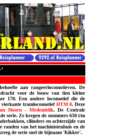
'
behoefte aan rangeerlocomotieven. De
dracht voor de bouw van tien kleine
r 170. Een andere locomotief die de
 vierkante tramlocomotief
HTM
8
. Deze
am Hoorn - Medemblik
. De Centrale
de serie. Ze kregen de nummers 650 t/m
derbakken, cilinders en achterzijde van
de randen van het machinistenhuis en de
reeg de serie snel de bijnaam 'Kikker'.