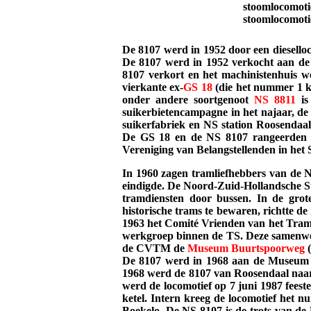
stoomlocomot
stoomlocomotie
De 8107 werd in 1952 door een diesello
De 8107 werd in 1952 verkocht aan de
8107 verkort en het machinistenhuis 
vierkante ex-
GS
18
(die het nummer 1 k
onder andere soortgenoot
NS
8811
is
suikerbietencampagne in het najaar, d
suikerfabriek en NS station Roosendaal.
De GS 18 en de NS 8107 rangeerden t
Vereniging van Belangstellenden in he
In 1960 zagen tramliefhebbers van de 
eindigde. De Noord-Zuid-Hollandsche 
tramdiensten door bussen. In de gro
historische trams te bewaren, richtte
1963 het Comité Vrienden van het Tra
werkgroep binnen de TS. Deze samenwerk
de CVTM de
Museum
Buurtspoorweg
(
De 8107 werd in 1968 aan de Museum B
1968 werd de 8107 van Roosendaal naar 
werd de locomotief op 7 juni 1987 feestel
ketel. Intern kreeg de locomotief het 
Boekelo. De NS 8107 is de trots van de