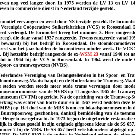
ieven nog veel langer door. In 1975 werden de LV 13 en LV 
ven in commerciële dienst in Nederland terzijde gesteld.
comotief vervangen en werd door NS terzijde gesteld. De locomotie
 Verenigde Coöperatieve Suikerfabrieken (VCS) te Roosendaal. 
werd verlengd. De locomotief kreeg het nummer 3. Hier rangeer
reeg), die daar vanaf 1937 rangeerde. Tevens rangeerde vanaf 19
 bewaard) bij het bedrijf in Roosendaal. De stoomlocomotieven
e rest van het jaar hadden de locomotieven minder werk. De VCS 
 Bij hetzelfde bedrijf rangeerde de ex-
WSM
23
vanaf 1940 tot aa
ot in 1964 bij de VCS in Roosendaal. In 1964 werd de oude
t Spoor- en tramwegwezen (NVBS).
Nederlandse Vereniging van Belangstellenden in het Spoor- en T
Stoomtramweg-Maatschappij en de Rotterdamsche Tramweg-Maats
te steden werden steeds meer oude trams vervangen door mod
 de museumcommissie van de NVBS op 11 augustus 1965 de Tramweg
mmuseum (CVTM) opgericht. Na de oprichting van de Tramweg-St
ing was echter van korte duur en in 1967 werd besloten deze te 
MBS) op. Het doel van de MBS is om een lokaalspoormuseum in de
uurtspoorweg geschonken, dankzij bemiddeling van de toenmal
Hengelo overgebracht. In 1973 begon de uitgebreide restauratie v
ijk in dienst gesteld in zijn originele gifgroene kleur als de SS 6
nummer 7 bij de MBS. De SS 657 heeft vele kilometers afgelegd o
 MBS. De MBS 8107 is de oudste, in Nederland gebouwde, rijvaar