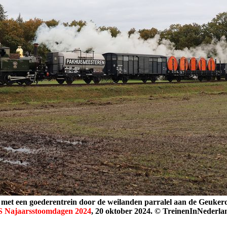
 met een goederentrein door de weilanden parralel aan de Geuker
 Najaarsstoomdagen 2024
, 20 oktober 2024. © TreinenInNederla