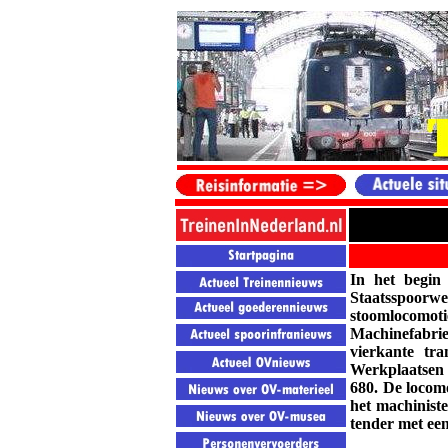
In het begin
Staatsspoorw
stoomlocomot
Machinefabrie
vierkante tr
Werkplaatsen 
680. De locom
het machinist
tender met een