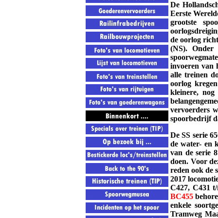
De Hollandsch
Eerste Wereldo
grootste sp
oorlogsdreigin
de oorlog ric
(NS). Onder 
spoorwegmate
invoeren van h
alle treinen 
oorlog kregen
kleinere, nog
belangengemee
vervoerders w
spoorbedrijf d
De SS serie 6
de water- en 
van de serie 
doen. Voor de
reden ook de 
2017 locomoti
C427, C431 t/
BC455
behore
enkele soort
Tramweg Maat