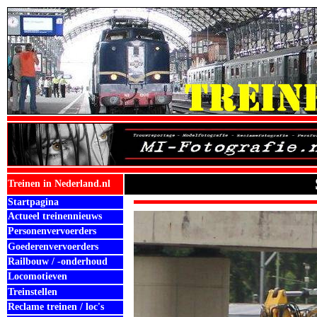
Treinen in Nederland.nl
Startpagina
Actueel treinennieuws
Personenvervoerders
Goederenvervoerders
Railbouw / -onderhoud
Locomotieven
Treinstellen
Reclame treinen / loc's