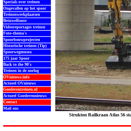
Specials over treinen
Ongevallen op het spoor
Treinenwerkplaatsen
BetuweRoute
Videoreportages treinen
Foto-thema's
Spoorbouwprojecten
Historische treinen (Tip)
Spoorwegmusea
175 jaar Spoor
Back to the 90's
Treinen in de oorlog
OVnieuws.info
Actueel OVnieuws
Goederentreinen.nl
Actueel Goederennieuws
Contact
Mail ons
Strukton Railkraan Atlas 56 sta