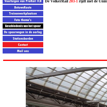
De VolkerRail
203-1
rijdt met de Uni