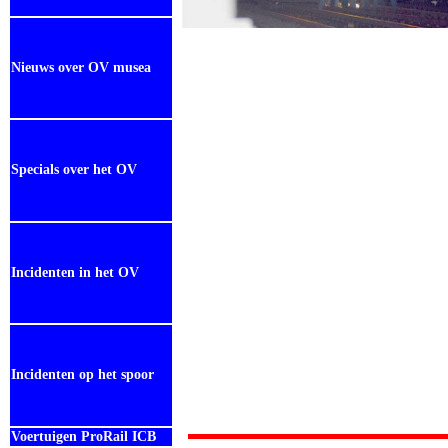
Nieuws over OV musea
Specials over het OV
Incidenten in het OV
Incidenten op het spoor
Voertuigen ProRail ICB