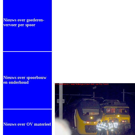
Nieuws over goederen-
vervoer per spoor
Nieuws over spoorbouw
en onderhoud
Nieuws over OV materieel