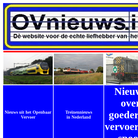
Nieu
ove
goeder
Nieuws uit het Openbaar
Treinennieuws
Vervoer
in Nederland
vervoer