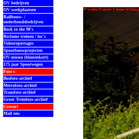
OV bedrijven
OV werkplaatsen
Railbouw- /
onderhoudsbedrijven
Back to the 90's
Reclame treinen / loc's
Videoreportages
Spoorbouwprojecten
OV-musea (binnenkort)
175 jaar Spoorwegen
Foto's
Busfoto-archief
Metrofoto-archief
Tramfoto-archief
Groot Treinfoto-archief
Contact
Mail ons