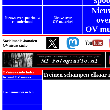
spoo
Nieu
ove
Nieuws over spoorbouw
Nieuws over
en onderhoud
OV materieel
OV mu
Socialmedia-kanalen
OVnieuws.info
OVnieuws.info Index
Treinen schampen elkaar 
Actueel OV nieuws
Treinennieuws in NL