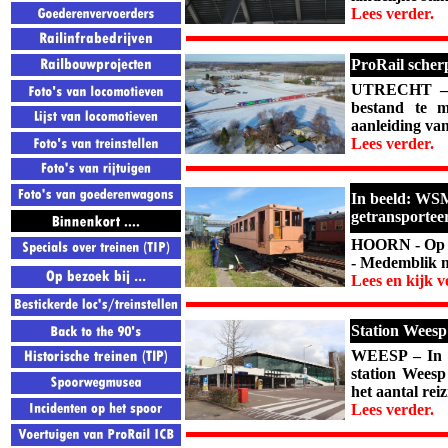
Lees verder.
ProRail scher
UTRECHT – P
bestand te m
aanleiding van
Lees verder.
In beeld: WSM
getransportee
HOORN - Op 1
- Medemblik m
Lees en kijk v
Station Weesp
WEESP – In a
station Weesp
het aantal reiz
Lees verder.