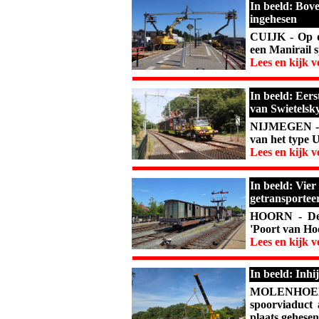
In beeld: Bov
ingehesen
CUIJK - Op 
een Manirail s
Lees en kijk v
In beeld: Eer
van Swietelsk
NIJMEGEN - A
van het type U
Lees en kijk v
In beeld: Vie
getransportee
HOORN - De 
'Poort van Ho
Lees en kijk v
In beeld: Inh
MOLENHOEK - 
spoorviaduct
plaats gehesen