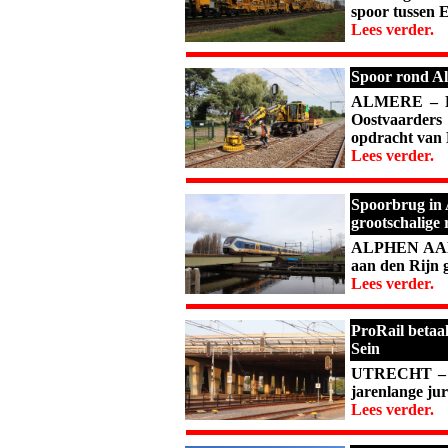
spoor tussen 
Lees verder.
Spoor rond A
ALMERE – He
Oostvaarders
opdracht van 
Lees verder.
Spoorbrug in 
grootschalige 
ALPHEN AAN 
aan den Rijn g
Lees verder.
ProRail betaal
Sein
UTRECHT – Pr
jarenlange juri
Lees verder.