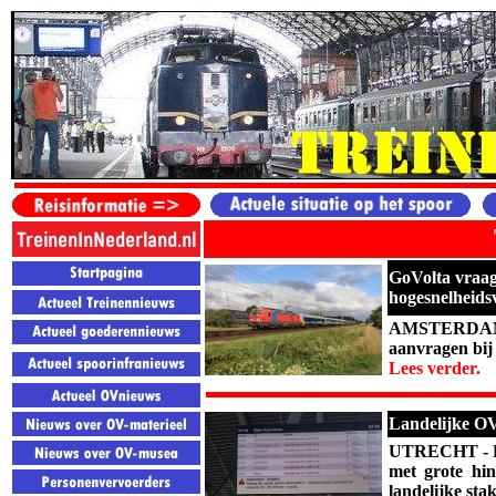
GoVolta vraag
hogesnelheids
AMSTERDAM - 
aanvragen bij 
Lees verder.
Landelijke OV-
UTRECHT - Re
met grote hi
landelijke sta