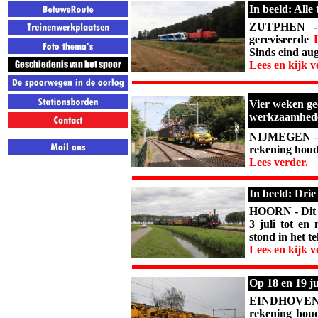
In beeld: Alle
ZUTPHEN - 
gereviseerde
Sinds eind aug
Lees en kijk v
Vier weken ge
werkzaamhede
NIJMEGEN – R
rekening houd
Lees verder.
In beeld: Drie
HOORN - Dit 
3 juli tot en 
stond in het te
Lees en kijk v
Op 18 en 19 j
EINDHOVEN – 
rekening hou