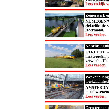
Lees en kijk v
Zomerwerk op 
NIJMEGEN/V
elektrificati
Roermond.
Lees verder.
NS schrapt ui
UTRECHT - D
maatregelen 
verwacht. Het
Lees verder.
Weekend lang 
werkzaamhed
AMSTERDAM –
in het weekend
Lees verder.
Geen treinen 