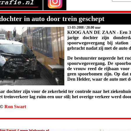
dochter in auto door trein geschept
13-03-2008 / 20.00 uur
KOOG AAN DE ZAAN
-
Een 3
jarige dochter zijn donder
spoorwegovergang bij station
gebracht nadat zij met de auto 
De bestuurster negeerde het rode
spoorwegovergang. De spoorb
de vrouw reed de rijbaan voor
geen spoorbomen zijn. Op dat m
Den Helder, waar de auto met de
r dochter zijn voor de zekerheid ter controle naar het ziekenhuis g
t treinverkeer lag ruim een uur stil; het overige verkeer werd door
 ©
Ron Swart