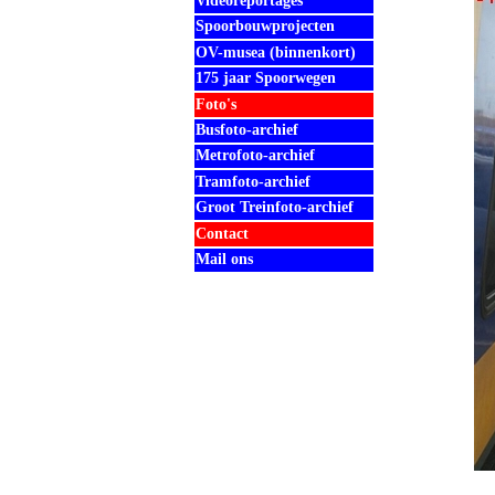
Videoreportages
Spoorbouwprojecten
OV-musea (binnenkort)
175 jaar Spoorwegen
Foto's
Busfoto-archief
Metrofoto-archief
Tramfoto-archief
Groot Treinfoto-archief
Contact
Mail ons