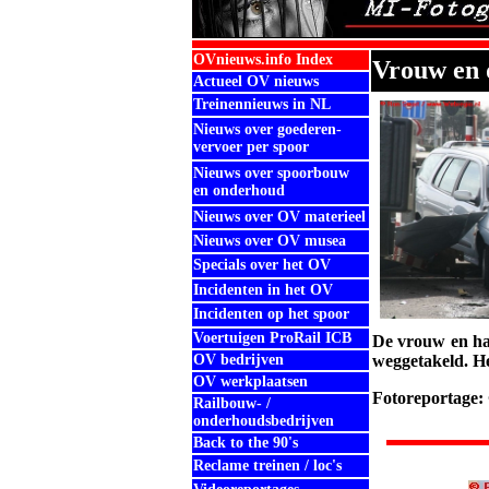
OVnieuws.info Index
V
rouw en 
Actueel OV nieuws
Treinennieuws in NL
Nieuws over goederen-
vervoer per spoor
Nieuws over spoorbouw
en onderhoud
Nieuws over OV materieel
Nieuws over OV musea
Specials over het OV
Incidenten in het OV
Incidenten op het spoor
Voertuigen ProRail ICB
De vrouw en haa
OV bedrijven
weggetakeld. He
OV werkplaatsen
Fotoreportage:
Railbouw- /
.
onderhoudsbedrijven
Back to the 90's
Reclame treinen / loc's