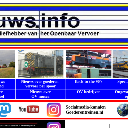
uws
Nieuws over goederen-
Back to the 90's
Speci
nd
vervoer per spoor
.
er
Nieuws over
OV bedrijven
Ongeval
el
OV musea
.
o
Socialmedia-kanalen
Goederentreinen.nl