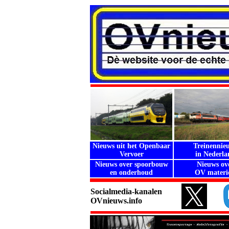
Nieuws uit het Openbaar
Treinennie
Vervoer
in Nederla
Nieuws over spoorbouw
Nieuws ov
en onderhoud
OV materie
Socialmedia-kanalen
OVnieuws.info