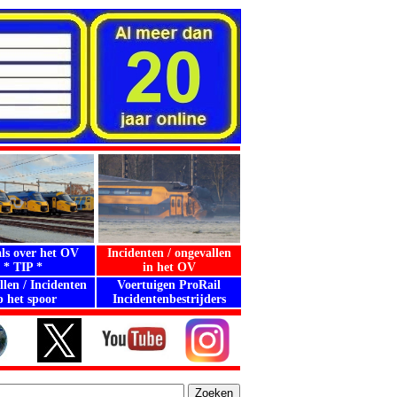
als over het OV
Incidenten / ongevallen
* TIP *
in het OV
len / Incidenten
Voertuigen ProRail
p het spoor
Incidentenbestrijders