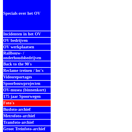
Specials over het OV
Incidenten in het OV
OV bedrijven
OV werkplaatsen
Railbouw- /
onderhoudsbedrijven
Back to the 90's
Reclame treinen / loc's
Videoreportages
Spoorbouwprojecten
OV-musea (binnenkort)
175 jaar Spoorwegen
Foto's
Busfoto-archief
Metrofoto-archief
Tramfoto-archief
Groot Treinfoto-archief