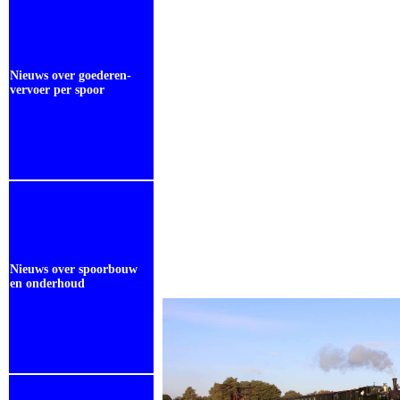
Nieuws over goederen-
vervoer per spoor
Nieuws over spoorbouw
en onderhoud