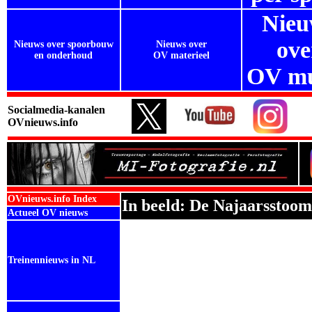
Nieu
ove
Nieuws over spoorbouw
Nieuws over
en onderhoud
OV materieel
OV mu
Socialmedia-kanalen
OVnieuws.info
OVnieuws.info Index
In beeld: De Najaarsstoo
Actueel OV nieuws
Treinennieuws in NL