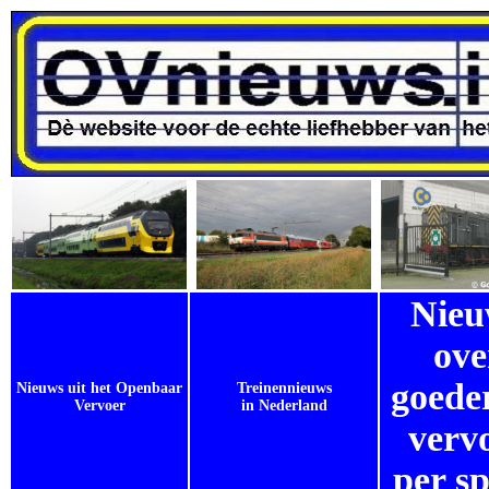
Nieu
ove
goede
Nieuws uit het Openbaar
Treinennieuws
Vervoer
in Nederland
verv
per s