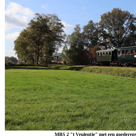
MBS 2 "
t Veulentje"
met een goederenw