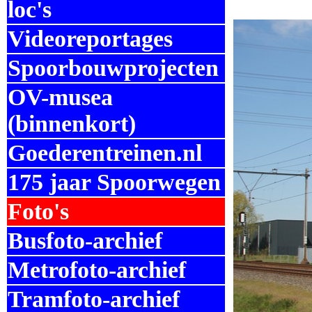
loc's
Videoreportages
Spoorbouwprojecten
OV-musea
(binnenkort)
Goederentreinen.nl
175 jaar Spoorwegen
Foto's
Busfoto-archief
Metrofoto-archief
Tramfoto-archief