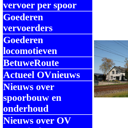
vervoer per spoor
Goederen
vervoerders
Goederen
locomotieven
BetuweRoute
Actueel OVnieuws
Nieuws over
spoorbouw en
onderhoud
Nieuws over OV