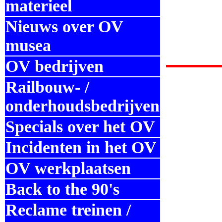
materieel
Nieuws over OV
musea
OV bedrijven
Railbouw- /
onderhoudsbedrijven
Specials over het OV
Incidenten in het OV
OV werkplaatsen
Back to the 90's
Reclame treinen /