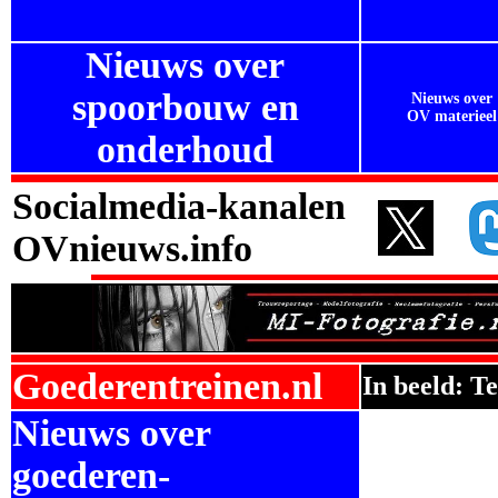
Nieuws over
spoorbouw en
Nieuws over
OV materieel
onderhoud
Socialmedia-kanalen
OVnieuws.info
Goederentreinen.nl
In beeld: T
Nieuws over
goederen-