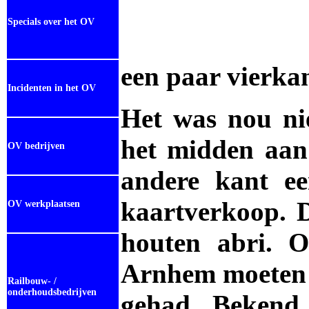
Specials over het OV
een paar vierka
Incidenten in het OV
Het was nou nie
het midden aan
OV bedrijven
andere kant ee
kaartverkoop. 
OV werkplaatsen
houten abri. O
Arnhem moeten 
Railbouw- /
onderhoudsbedrijven
gehad. Bekend 