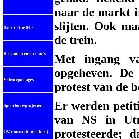
naar de markt 
slijten. Ook ma
Back to the 90's
de trein.
Reclame treinen / loc's
Met ingang v
opgeheven. De 
Videoreportages
protest van de 
Er werden petit
Spoorbouwprojecten
van NS in Utr
protesteerde; d
OV-musea (binnenkort)