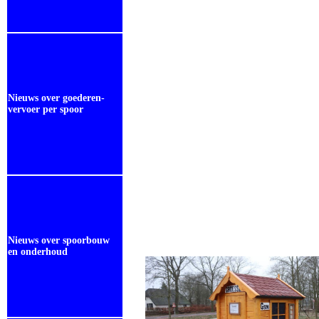
Nieuws over goederen-
vervoer per spoor
Nieuws over spoorbouw
en onderhoud