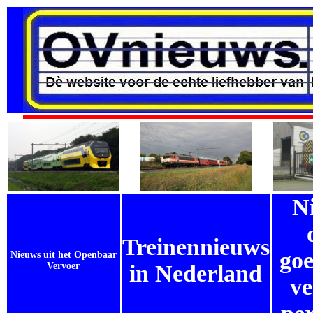
N
Treinennieuws
goe
Nieuws uit het Openbaar
Vervoer
in Nederland
ve