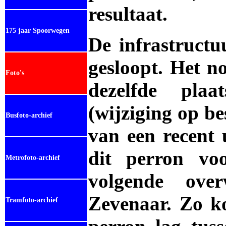
resultaat.
175 jaar Spoorwegen
De infrastructu
gesloopt. Het no
Foto's
dezelfde plaa
(wijziging op b
Busfoto-archief
van een recent 
dit perron vo
Metrofoto-archief
volgende ove
Zevenaar. Zo ko
Tramfoto-archief