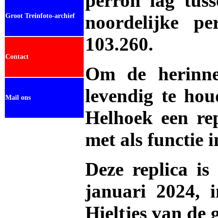
perron lag tus
noordelijke p
Groot Treinfoto-archief
103.260.
Contact
Om de herinne
levendig te hou
Mail ons
Helhoek een rep
met als functie 
Deze replica is
januari 2024, 
Hieltjes van de