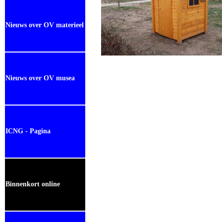
Nieuws over OV materieel
Nieuws over OV musea
ICNG - Pagina
Binnenkort online