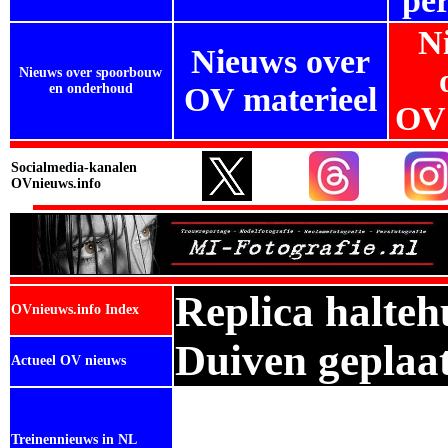
per
N
Nieuws over
Nieuws over spoorbouw
en onderhoud
OV materieel
OV
Socialmedia-kanalen
OVnieuws.info
Replica halteh
OVnieuws.info Index
Duiven geplaat
Actueel OV nieuws
Treinennieuws in NL