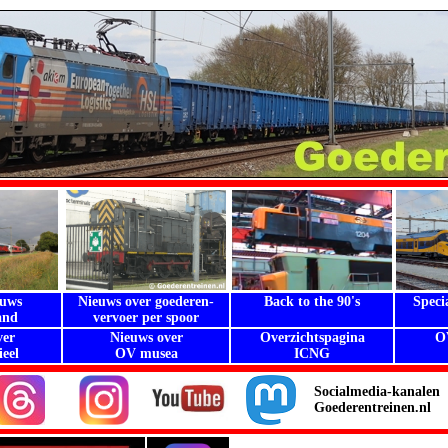
euws
Nieuws over goederen-
Back to the 90's
Speci
and
vervoer per spoor
.
ver
Nieuws over
Overzichtspagina
O
eel
OV musea
ICNG
Socialmedia-kanalen
Goederentreinen.nl