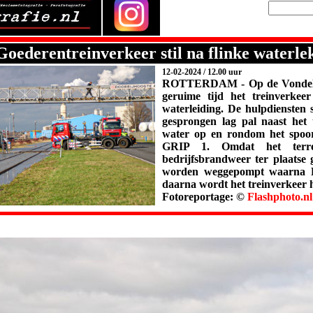
 Goederentreinverkeer stil na flinke waterl
12-02-2024 / 12.00 uur
ROTTERDAM -
Op de Vondel
geruime tijd het treinverkee
waterleiding. De hulpdiensten 
gesprongen lag pal naast het t
water op en rondom het spoor 
GRIP 1. Omdat het terre
bedrijfsbrandweer ter plaatse 
worden weggepompt waarna Pr
daarna wordt het treinverkeer 
Fotoreportage: ©
Flashphoto.nl