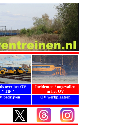
als over het OV
Incidenten / ongevallen
* TIP *
in het OV
V bedrijven
OV werkplaatsen
.
.
.