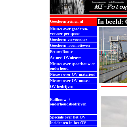
In beeld:
Goederentreinen.nl
Nieuws over goederen-
vervoer per spoor
Goederen vervoerders
Goederen locomotieven
BetuweRoute
Actueel OVnieuws
Nieuws over spoorbouw en
onderhoud
Nieuws over OV materieel
Nieuws over OV musea
OV bedrijven
Railbouw- /
onderhoudsbedrijven
Specials over het OV
Incidenten in het OV