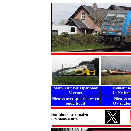
Nieuws uit het Openbaar
Treinenni
Vervoer
in Nederl
Nieuws over spoorbouw en
Nieuws o
onderhoud
OV materi
Socialmedia-kanalen
OVnieuws.info