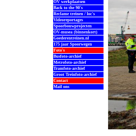
OV werkplaatsen
Back to the 90's
Reclame treinen / loc's
Videoreportages
Spoorbouwprojecten
OV-musea (binnenkort)
Goederentreinen.nl
175 jaar Spoorwegen
Foto's
Busfoto-archief
Metrofoto-archief
Tramfoto-archief
Groot Treinfoto-archief
Contact
Mail ons