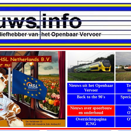
Nieuws uit het Openbaar
Tr
Vervoer
i
Back to the 90's
Speci
.
Nieuws over spoorbouw
N
en onderhoud
OV
Overzichtspagina
OV
ICNG