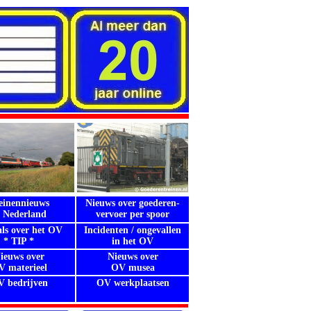
einennieuws
Nieuws over goederen-
n Nederland
vervoer per spoor
als over het OV
Incidenten / ongevallen
* TIP *
in het OV
ieuws over
Nieuws over
 materieel
OV musea
 bedrijven
OV werkplaatsen
.
.
.