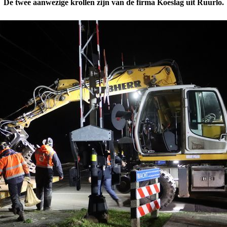
De twee aanwezige krollen zijn van de firma Koeslag uit Ruurlo.