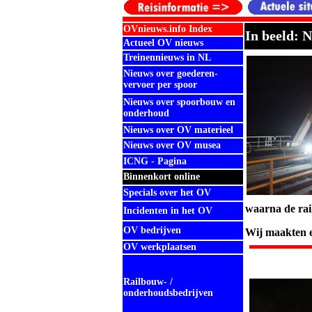
OVnieuws.info Index
In beeld: 
Actueel OV nieuws
Treinennieuws in NL
Nieuws over goederen-
vervoer per spoor
Nieuws over spoorbouw en
onderhoud
Nieuws over OV materieel
Nieuws over OV musea
ICNG - Pagina
Binnenkort online
Specials over het OV
waarna
de ra
Incidenten in het OV
OV bedrijven
Wij maakten e
OV werkplaatsen
Railbouw- /
onderhoudsbedrijven