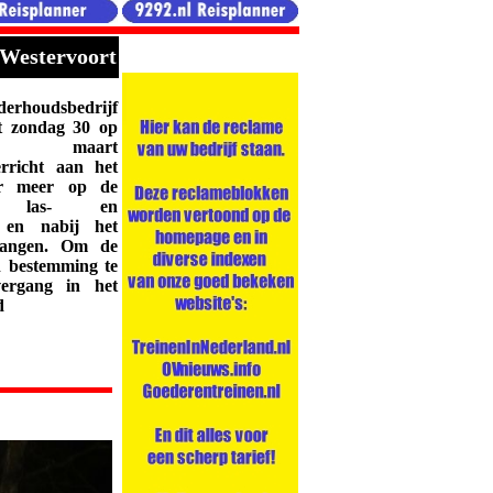
 Westervoort
houdsbedrijf
t zondag 30 op
 maart
rricht aan het
er meer op de
jn las- en
t en nabij het
rvangen. Om de
n bestemming te
ergang in het
d