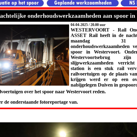
Nachtelijke onderhoudswerkzaamheden aan spoor in
04-04-2025 / 20.00 uur
WESTERVOORT - Rail Onder
ASSET Rail heeft in de nach
maandag 31
onderhoudswerkzaamheden ve
spoor in Westervoort. Ond
Westervoortsebrug zi
slijpwerkzaamheden verrich
station is een stuk rail ve
railvoertuigen op de plaats va
krijgen werd er op een ov
nabijgelegen
Duiven in gespoor
ilvoertuigen over het spoor naar Westervoort reden.
r de onderstaande fotoreportage van.