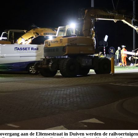
 overgang aan de Eltensestraat in Duiven werden de railvoertuigen