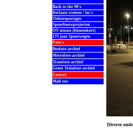
Back to the 90's
Reclame treinen / loc's
Videoreportages
Spoorbouwprojecten
OV-musea (binnenkort)
175 jaar Spoorwegen
Foto's
Busfoto-archief
Metrofoto-archief
Tramfoto-archief
Groot Treinfoto-archief
Contact
Mail ons
Diverse ond