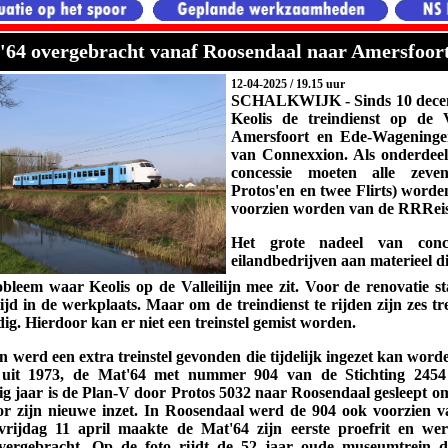
'64 overgebracht vanaf Roosendaal naar Amersfoor
12-04-2025 / 19.15 uur
SCHALKWIJK - Sinds 10 decem
Keolis de treindienst op de Va
Amersfoort en Ede-Wagening
van Connexxion. Als onderdee
concessie moeten alle zeven
Protos'en en twee Flirts) worde
voorzien worden van de RRReis-
Het grote nadeel van conce
eilandbedrijven aan materieel di
robleem waar Keolis
op de Valleilijn mee zit.
Voor de renovatie sta
ijd in de werkplaats. Maar om de treindienst te rijden zijn zes tre
dig. Hierdoor kan er niet een treinstel gemist worden.
 werd een extra treinstel gevonden die tijdelijk ingezet kan word
 uit 1973, de Mat'64 met nummer 904 van de Stichting 24
g jaar is de Plan-V door Protos 5032 naar Roosendaal gesleept o
r zijn nieuwe inzet. In Roosendaal werd de 904 ook voorzien van
p vrijdag 11 april maakte de Mat'64 zijn eerste proefrit en w
vergebracht. Op de foto rijdt de 52 jaar oude museumtrein d