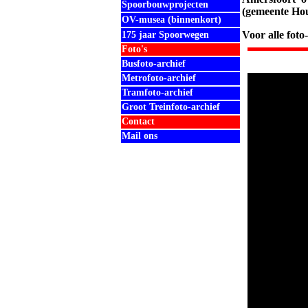
Spoorbouwprojecten
(gemeente Hou
OV-musea (binnenkort)
Voor alle foto
175 jaar Spoorwegen
Foto's
Busfoto-archief
Metrofoto-archief
Tramfoto-archief
Groot Treinfoto-archief
Contact
Mail ons