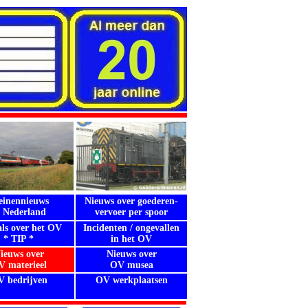
einennieuws
Nieuws over goederen-
n Nederland
vervoer per spoor
als over het OV
Incidenten / ongevallen
* TIP *
in het OV
ieuws over
Nieuws over
 materieel
OV musea
 bedrijven
OV werkplaatsen
.
.
.