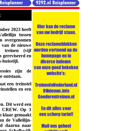
t
ber 2023 heeft
lleilijn tussen
en overgenomen
l van de nieuwe
 treinen (vijf
n gereviseerd en
huisstijl.
ssies zijn de
e ontstaan.
at een treinstel
instellen en een
en. Dit werd een
54 CREW. Op 1
m klaar gemaakt
 de Valleilijn-
erd daarna naar
oor Schalkwijk