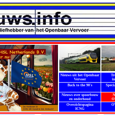
Nieuws uit het Openbaar
Tr
Vervoer
i
Back to the 90's
Speci
.
Nieuws over spoorbouw
N
en onderhoud
OV
Overzichtspagina
OV
ICNG