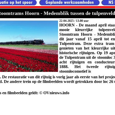
Stoomtrams Hoorn - Medemblik tussen de tulpenvel
22-04-2025 / 13.00 uur
HOORN - De maand april staa
mooie kleurrijke tulpenv
Stoomtram Hoorn - Medembli
dit jaar vanaf 15 april tot 
Tulpentram. Deze extra tram 
genieten van het kleurrijke ui
historische rijtuigen. Op 19 ap
de Tulpentram uit de stoomloc 3
acht rijtuigen en
conducteu
1888.
Het tweede rijtu
stoomlocomotief is
.
De restauratie van dit rijtuig is vorig jaar als eerste van het proj
d. De andere trein op de filmbeelden wordt getrokken door loc 26 
's en filmbeelden geldt: © OVnieuws.info