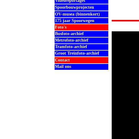
Videoreportages
Spoorbouwprojecten
OV-musea (binnenkort)
175 jaar Spoorwegen
Foto's
Busfoto-archief
Metrofoto-archief
Tramfoto-archief
Groot Treinfoto-archief
Contact
Mail ons