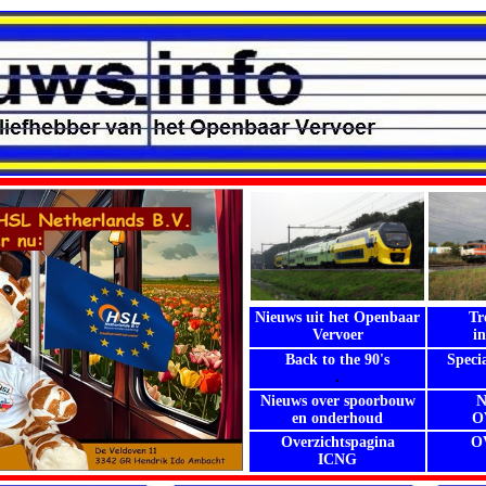
Nieuws uit het Openbaar
Tr
Vervoer
i
Back to the 90's
Speci
.
Nieuws over spoorbouw
N
en onderhoud
OV
Overzichtspagina
OV
ICNG