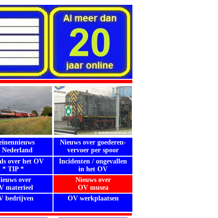
einennieuws
Nieuws over goederen-
n Nederland
vervoer per spoor
als over het OV
Incidenten / ongevallen
* TIP *
in het OV
ieuws over
Nieuws over
 materieel
OV musea
 bedrijven
OV werkplaatsen
.
.
.