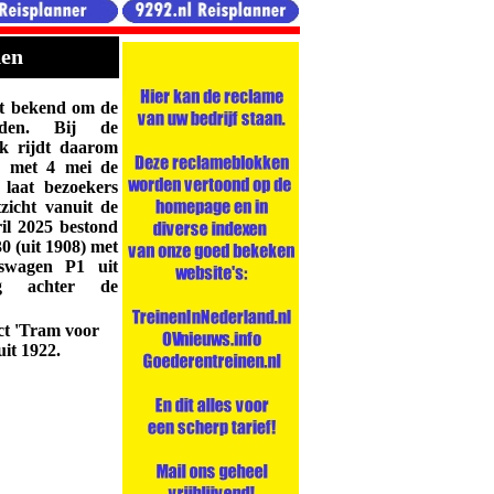
den
t bekend om de
elden. Bij de
k rijdt daarom
en met 4 mei de
laat bezoekers
tzicht vanuit de
ril 2025 bestond
0 (uit 1908) met
rswagen P1 uit
ig achter de
ect 'Tram voor
uit 1922.