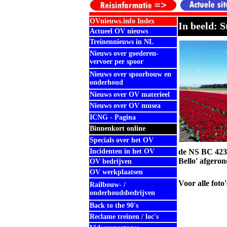
OVnieuws.info Index
In beeld: 
Actueel OV nieuws
Treinennieuws in NL
Nieuws over goederen-
vervoer per spoor
Nieuws over spoorbouw en
onderhoud
Nieuws over OV materieel
Nieuws over OV musea
ICNG - Pagina
Binnenkort online
Specials over het OV
Incidenten in het OV
de NS BC 423
Bello' afgeron
OV bedrijven
OV werkplaatsen
Voor alle foto
Railbouw- /
onderhoudsbedrijven
Back to the 90's
Reclame treinen / loc's