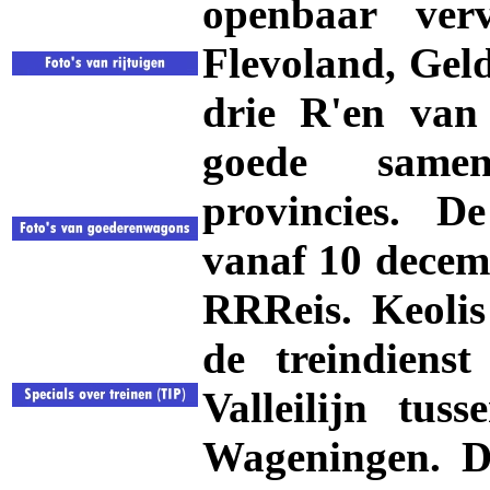
openbaar ver
Flevoland, Geld
drie R'en van
goede same
provincies. De
vanaf 10 decem
RRReis. Keolis
de treindiens
Valleilijn tus
Wageningen. Do