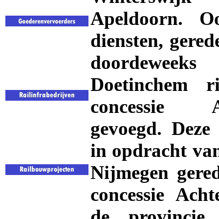
Apeldoorn. O
diensten, gere
doordeweek
Doetinchem r
concessie Ac
gevoegd. Deze 
in opdracht va
Nijmegen gered
concessie Acht
de provincie 