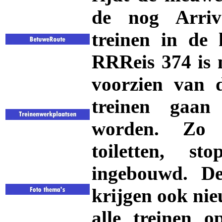
de nog Arri
treinen in de 
RRReis 374 is 
voorzien van d
treinen gaan
worden. Zo k
toiletten, s
ingebouwd. D
krijgen ook ni
alle treinen 