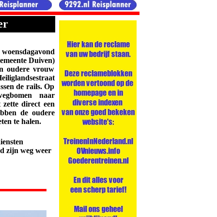
er
t woensdagavond
(gemeente Duiven)
n oudere vrouw
liglandsestraat
ussen de rails. Op
wegbomen naar
zette direct een
bben de oudere
ten te halen.
iensten
ud zijn weg weer