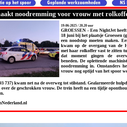
maakt noodremming voor vrouw met rolkoff
19-06-2025 / 20.20 uur
GROESSEN -
Een NightJet heef
18 juni bij het plaatsje Groessen 
een noodstop moeten maken. Ee
kwam op de overgang van de Hei
met haar rolkoffer vast te zitten t
dat moment gingen de over
beneden. De oplettende machinist 
noodremming in. Omstanders he
vrouw nog optijd van het spoor we
93 737) kwam net na de overweg tot stilstand. Gealarmeerde hulpd
over de geschrokken vrouw. De trein heeft na een tijdje opontho
n.
InNederland.nl