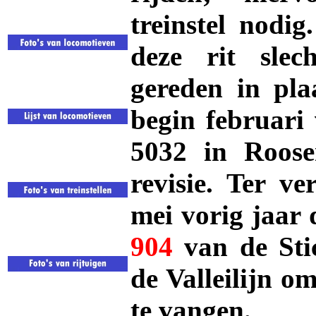
treinstel nodig
deze rit slec
gereden in pla
begin februari 
5032 in Roose
revisie. Ter ve
mei vorig jaar
904
van de St
de Valleilijn o
te vangen.