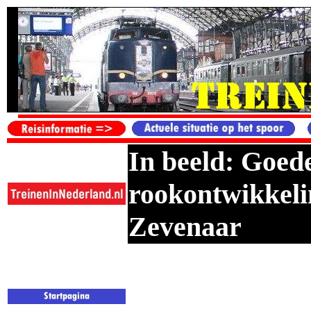
In beeld: Goed
rookontwikkelin
Zevenaar