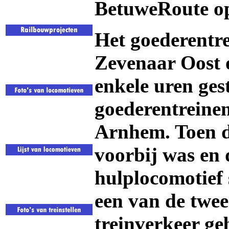
BetuweRoute op
Het goederentre
Zevenaar Oost 
enkele uren ges
goederentreine
Arnhem. Toen d
voorbij was en 
hulplocomotief 
een van de twee
treinverkeer g