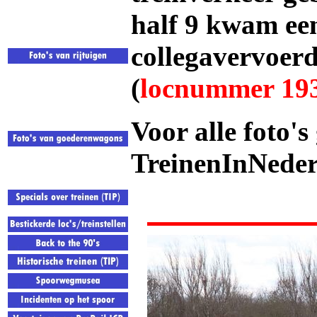
half 9 kwam ee
collegavervoer
(
locnummer 19
Voor alle foto's
TreinenInNeder