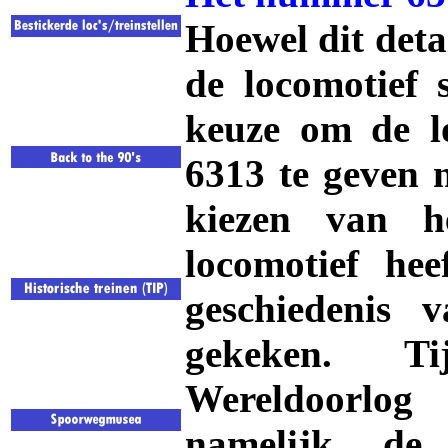
Hoewel dit detai
de locomotief 
keuze om de l
6313 te geven n
kiezen van 
locomotief he
geschiedenis v
gekeken. T
Wereldoorlog
namelijk d