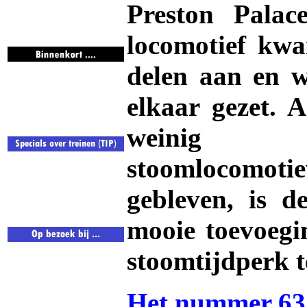
Preston Palac
locomotief kwa
delen aan en w
elkaar gezet. 
weinig 
stoomlocomot
gebleven, is d
mooie toevoegi
stoomtijdperk t
Het nummer 63