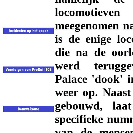
locomotieven
meegenomen naa
is de enige lo
die na de oor
werd terugge
Palace 'dook' 
weer op. Naast
gebouwd, laa
specifieke num
van de mensen