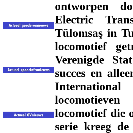
ontworpen do
Electric Tra
Tülomsaş in Tu
locomotief ge
Verenigde Sta
succes en alle
Internation
locomotieven
locomotief die 
serie kreeg d