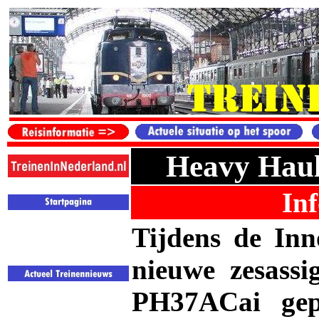
Heavy Haul
Inf
Tijdens de Inn
nieuwe zesassi
PH37ACai gepr