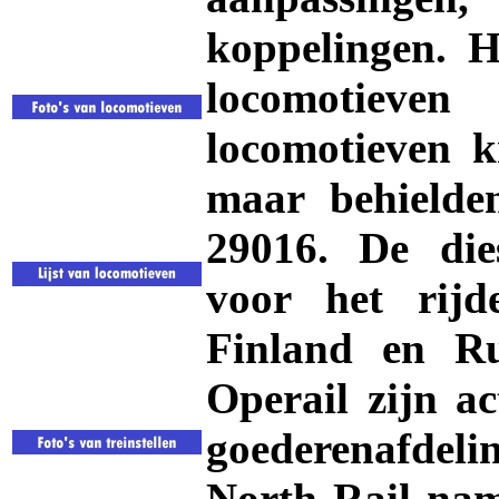
koppelingen. 
locomotieve
locomotieven 
maar behield
29016. De die
voor het rijd
Finland en Ru
Operail zijn ac
goederenafdel
North Rail nam