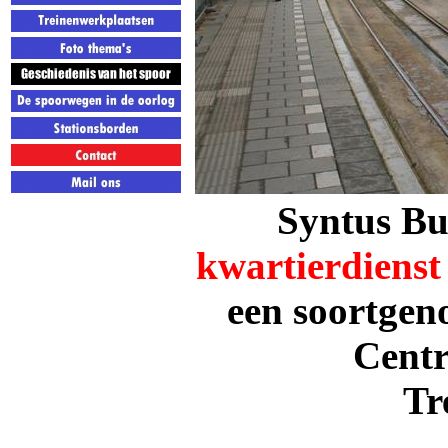
Syntus Buf
kwartierdiens
een soortgen
Centr
Tr