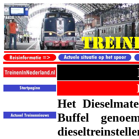
Het
Dieselmate
Buffel genoe
dieseltreinste