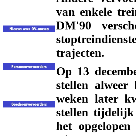
van enkele trei
DM'90 verscho
stoptreindienst
trajecten.
Op 13 december
stellen alweer
weken later k
stellen tijdeli
het opgelopen 