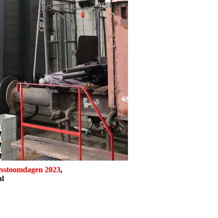
rsstoomdagen
2023
,
nl