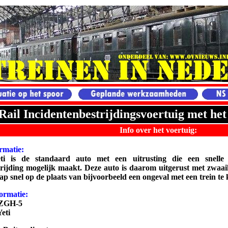
Rail Incidentenbestrijdingsvoertuig met he
Info over het voertuig:
rmatie:
i is de standaard auto met een uitrusting die een snelle
trijding mogelijk maakt. Deze auto is daarom uitgerust met zwaa
p snel op de plaats van bijvoorbeeld een ongeval met een trein t
ormatie:
-ZGH-5
eti