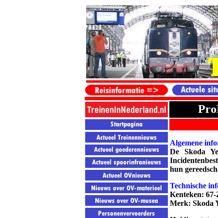
Pro
Algemene info
De Skoda Yet
Incidentenbes
hun gereedscha
Technische inf
Kenteken: 67
Merk: Skoda Y