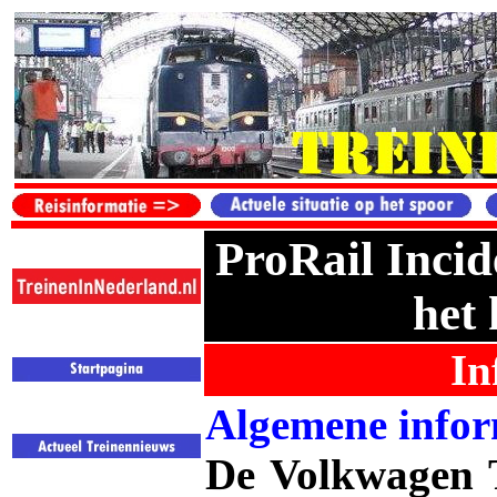
ProRail Incid
het
In
Algemene infor
De Volkwagen T