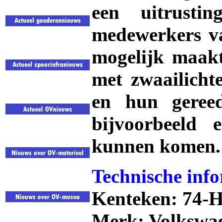
een uitrusti
medewerkers va
mogelijk maakt
met zwaailicht
en hun geree
bijvoorbeeld 
kunnen komen.
Technische info
Kenteken:
74-
Merk: Volkswa