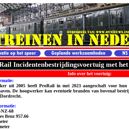
Rail Incidentenbestrijdingsvoertuig met he
Info over het voertuig:
rmatie:
er uit 2005 heeft ProRail in mei 2023 aangeschaft voor hun 
aven. De hoogwerker kan eventuele branden van bovenaf bestrij
Dordrecht.
ormatie:
-NZ-68
s Benz 957.66
eter
meter