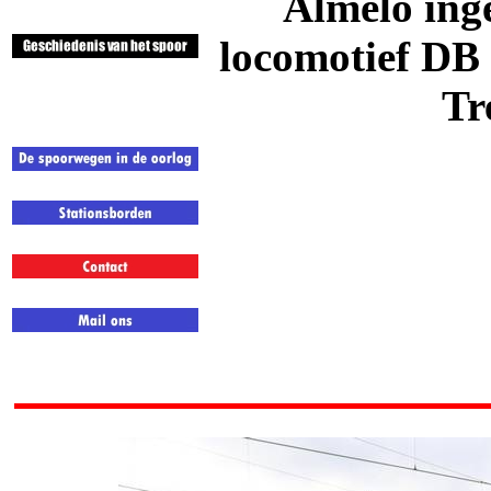
Almelo ing
locomotief DB
Tr